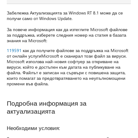
Забележка Актуализацията за Windows RT 8.1 може да се
получи само от Windows Update.
За повече информация как да изтеглите Microsoft файлове
за поддръжка, изберете следния номер на статия в базата
знания на Microsoft:
119591
как да получите файлове за поддръжка на Microsoft
от онлайн услугиMicrosoft е сканирал този файл за вируси.
Microsoft използва най-новия софтуер за откриване на
вируси, който е достъпен към датата на публикуване на
файла. Файлът е записан на сървъри с повишена защита,
които помагат за предотвратяването на неупълномощени
промени във файла.
Подробна информация за
актуализацията
Необходими условия: