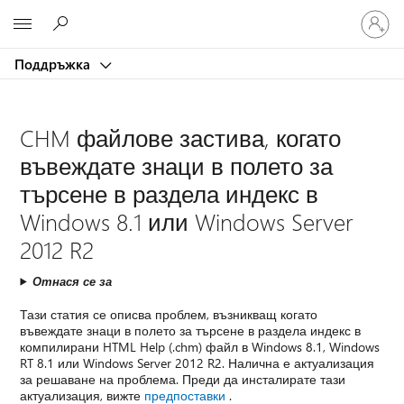
Влезте
Microsoft
във
вашия
Поддръжка
акаунт
CHM файлове застива, когато
въвеждате знаци в полето за
търсене в раздела индекс в
Windows 8.1 или Windows Server
2012 R2
Отнася се за
Тази статия се описва проблем, възникващ когато
въвеждате знаци в полето за търсене в раздела индекс в
компилирани HTML Help (.chm) файл в Windows 8.1, Windows
RT 8.1 или Windows Server 2012 R2. Налична е актуализация
за решаване на проблема. Преди да инсталирате тази
актуализация, вижте
предпоставки
.