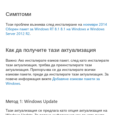
Симптоми
Този проблем възниква след инсталиране на
ноември 2014
Сборен пакет за Windows RT 8.1 8.1 на Windows и Windows
Server 2012 R2
.
Как да получите тази актуализация
Важно: Ако инсталирате езиков пакет, след като инсталирате
тази актуализация, трябва да преинсталирате тази
актуализация. Препоръчва се да инсталирате всички
езикови пакети, преди да инсталирате тази актуализация. За
повече информация вижте
Добавяне езикови пакети за
Windows
.
Метод 1: Windows Update
Тази актуализация се предлага като опция актуализация на
Windows Update. За повече информация как да изпълните