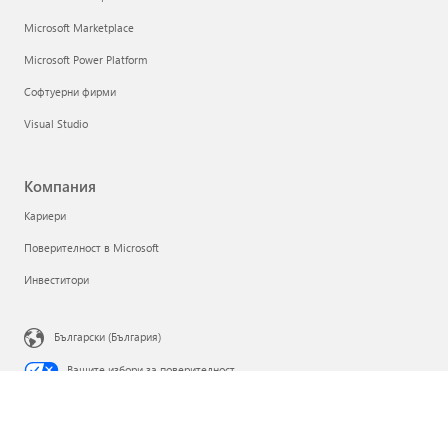
Microsoft Marketplace
Microsoft Power Platform
Софтуерни фирми
Visual Studio
Компания
Кариери
Поверителност в Microsoft
Инвеститори
Български (България)
Вашите избори за поверителност
Поверителност на здравето на потребителите
Връзка с Microsoft
Поверителност
Условия за използване