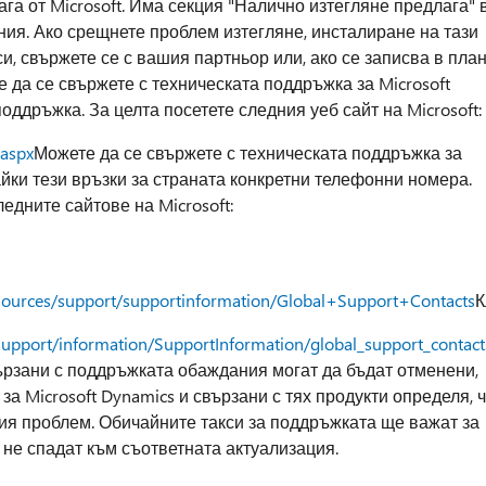
а от Microsoft. Има секция "Налично изтегляне предлага" 
ания. Ако срещнете проблем изтегляне, инсталиране на тази
и, свържете се с вашия партньор или, ако се записва в пла
е да се свържете с техническата поддръжка за Microsoft
оддръжка. За целта посетете следния уеб сайт на Microsoft:
.aspx
Можете да се свържете с техническата поддръжка за
айки тези връзки за страната конкретни телефонни номера.
ледните сайтове на Microsoft:
esources/support/supportinformation/Global+Support+Contacts
К
support/information/SupportInformation/global_support_contac
вързани с поддръжката обаждания могат да бъдат отменени,
а Microsoft Dynamics и свързани с тях продукти определя, 
я проблем. Обичайните такси за поддръжката ще важат за
 не спадат към съответната актуализация.