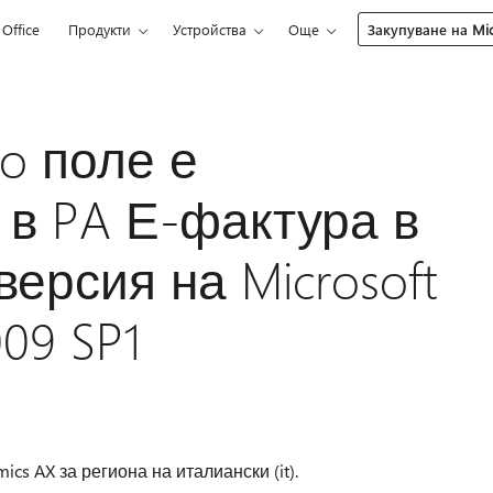
Office
Продукти
Устройства
Още
Закупуване на Mic
rio поле е
в PA Е-фактура в
ерсия на Microsoft
09 SP1
ics AX за региона на италиански (it).