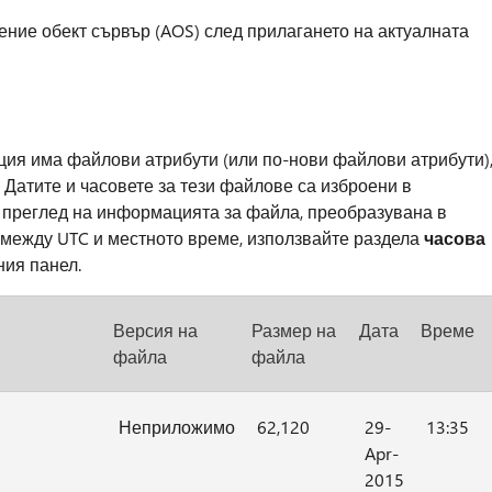
ение обект сървър (AOS) след прилагането на актуалната
ция има файлови атрибути (или по-нови файлови атрибути)
 Датите и часовете за тези файлове са изброени в
 преглед на информацията за файла, преобразувана в
 между UTC и местното време, използвайте раздела
часова
ния панел.
Версия на
Размер на
Дата
Време
файла
файла
Неприложимо
62,120
29-
13:35
Apr-
2015