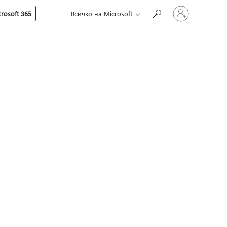
Влезте
rosoft 365
Всичко на Microsoft
във
вашия
акаунт