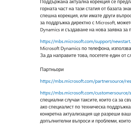
Поддържана актуална корекция се предлаг
горната част на тази статия от базата зн
спешна корекция, или имате други въпрос
за поддръжка директно с Microsoft, может
Dynamics и създаване на нова заявка за п
https://mbs.microsoft.com/support/newstart
Microsoft Dynamics по телефона, използв
За да направите това, посетете един от с
Партньори
https://mbs.microsoft.com/partnersource/r
https://mbs.microsoft.com/customersource/
специални случаи таксите, които са за с
ако специалист по техническа поддръжка з
конкретна актуализация ще разреши ваши
допълнителни въпроси и проблеми, които