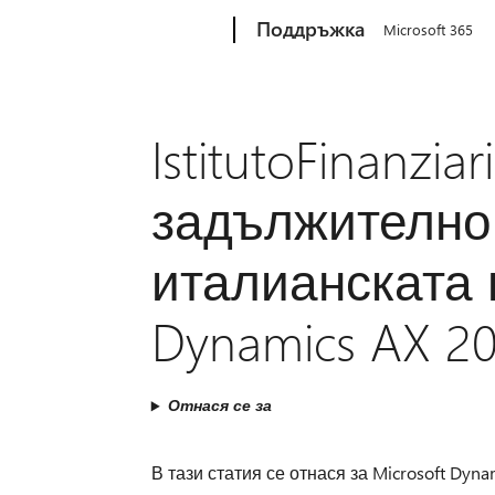
Microsoft
Поддръжка
Microsoft 365
IstitutoFinanzia
задължително 
италианската в
Dynamics AX 20
Отнася се за
В тази статия се отнася за Microsoft Dynam