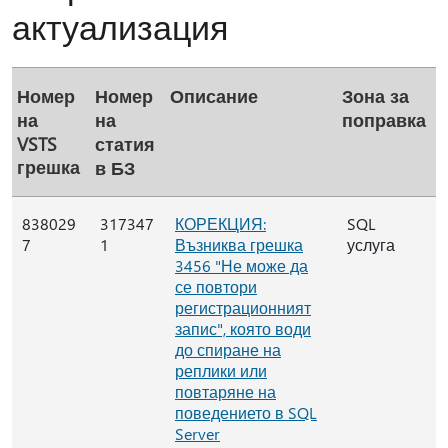
актуализация
Номер
Номер
Описание
Зона за
на
на
поправка
VSTS
статия
грешка
в БЗ
838029
317347
КОРЕКЦИЯ:
SQL
7
1
Възниква грешка
услуга
3456 "Не може да
се повтори
регистрационният
запис", която води
до спиране на
реплики или
повтаряне на
поведението в SQL
Server