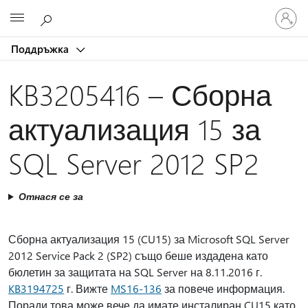
Влезте
Microsoft
във
вашия
Поддръжка
акаунт
KB3205416 – Сборна
актуализация 15 за
SQL Server 2012 SP2
Отнася се за
Сборна актуализация 15 (CU15) за Microsoft SQL Server
2012 Service Pack 2 (SP2) също беше издадена като
бюлетин за защитата на SQL Server на 8.11.2016 г.
KB3194725
г. Вижте
MS16-136
за повече информация.
Поради това може вече да имате инсталиран CU15 като