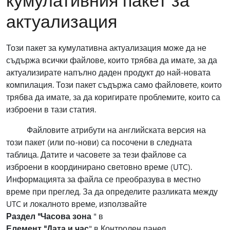
актуализация
Този пакет за кумулативна актуализация може да не
съдържа всички файлове, които трябва да имате, за да
актуализирате напълно даден продукт до най-новата
компилация. Този пакет съдържа само файловете, които
трябва да имате, за да коригирате проблемите, които са
изброени в тази статия.
Файловите атрибути на английската версия на
този пакет (или по-нови) са посочени в следната
таблица. Датите и часовете за тези файлове са
изброени в координирано световно време (UTC).
Информацията за файла се преобразува в местно
време при преглед. За да определите разликата между
UTC и локалното време, използвайте
Раздел "Часова зона
" в
Елемент "Дата и час
" в Контролен панел.