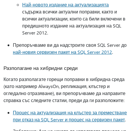
Най-новото издание на актуализацията
съдържа всички актуални поправки, както и
всички актуализации, които са били включени в
предишното издание на актуализация на SQL
Server 2012.
Препоръчваме ви да надстроите своя SQL Server до
най-новия сервизен пакет на SQL Server 2012
.
Разполагане на хибридни среди
Когато разполагате горещи поправки в хибридна среда
(като например AlwaysOn, репликация, клъстер и
огледално отразяване), ви препоръчваме да направите
справка със следните статии, преди да ги разположите:
Процес на актуализация на клъстер за преместване
при отказ на SQL Server и процес на сервизен пакет
.