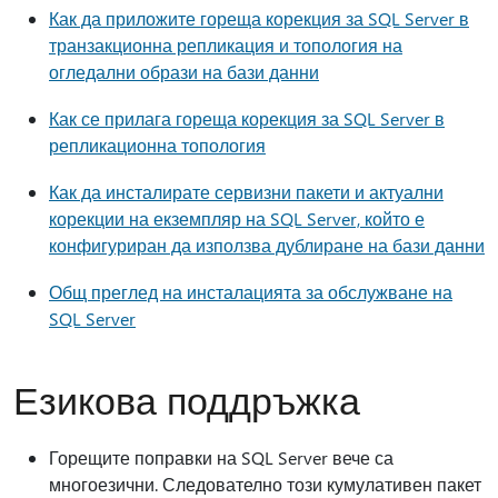
Как да приложите гореща корекция за SQL Server в
транзакционна репликация и топология на
огледални образи на бази данни
Как се прилага гореща корекция за SQL Server в
репликационна топология
Как да инсталирате сервизни пакети и актуални
корекции на екземпляр на SQL Server, който е
конфигуриран да използва дублиране на бази данни
Общ преглед на инсталацията за обслужване на
SQL Server
Езикова поддръжка
Горещите поправки на SQL Server вече са
многоезични. Следователно този кумулативен пакет