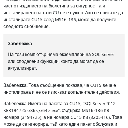
част от изданието на бюлетина за сигурността и
инсталирането на тази CU не е нужно. Ако се опитате да
инсталирате CU15 след MS16-136, може да получите
следното съобщение:
Забележка
На този компютър няма екземпляри на SQL Server
или споделени функции, които да могат да се
актуализират.
Забележка: Това съобщение показва, че CU15 вече е
инсталирана и не се изискват допълнителни действия.
Забележка Името на пакета за CU15, "SQLServer2012-
KB3194725-x86</x64>.exe", съдържа MS16-136 KB
номера (3194725), а не номера CU15 KB (3205416). Това
може да се игнорира, тъй като един пакет обслужва и