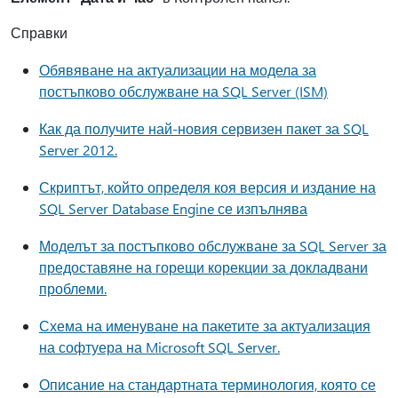
Справки
Обявяване на актуализации на модела за
постъпково обслужване на SQL Server (ISM)
Как да получите най-новия сервизен пакет за SQL
Server 2012.
Скриптът, който определя коя версия и издание на
SQL Server Database Engine се изпълнява
Моделът за постъпково обслужване за SQL Server за
предоставяне на горещи корекции за докладвани
проблеми.
Схема на именуване на пакетите за актуализация
на софтуера на Microsoft SQL Server.
Описание на стандартната терминология, която се