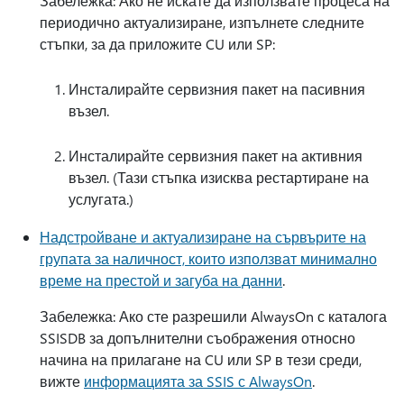
Забележка: Ако не искате да използвате процеса на
периодично актуализиране, изпълнете следните
стъпки, за да приложите CU или SP:
Инсталирайте сервизния пакет на пасивния
възел.
Инсталирайте сервизния пакет на активния
възел. (Тази стъпка изисква рестартиране на
услугата.)
Надстройване и актуализиране на сървърите на
групата за наличност, които използват минимално
време на престой и загуба на данни
.
Забележка: Ако сте разрешили AlwaysOn с каталога
SSISDB за допълнителни съображения относно
начина на прилагане на CU или SP в тези среди,
вижте
информацията за SSIS с AlwaysOn
.