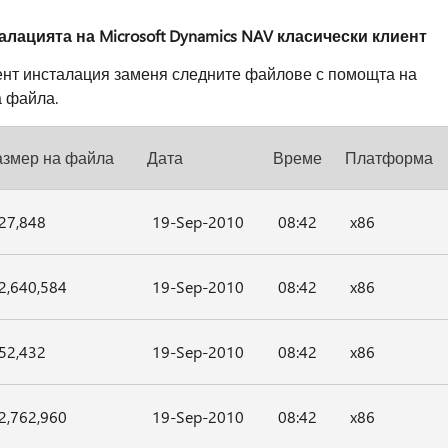
лацията на Microsoft Dynamics NAV класически клиент
иент инсталация заменя следните файлове с помощта на
а файла.
азмер на файла
Дата
Време
Платформа
27,848
19-Sep-2010
08:42
x86
2,640,584
19-Sep-2010
08:42
x86
52,432
19-Sep-2010
08:42
x86
2,762,960
19-Sep-2010
08:42
x86