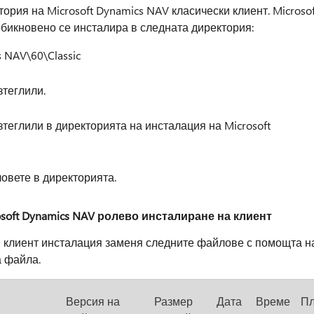
рия на Microsoft Dynamics NAV класически клиент. Microsof
обикновено се инсталира в следната директория:
s NAV\60\Classic
зтеглили.
зтеглили в директорията на инсталация на Microsoft
овете в директорията.
osoft Dynamics NAV ролево инсталиране на клиент
н клиент инсталация заменя следните файлове с помощта н
а файла.
Версия на
Размер
Дата
Време
П