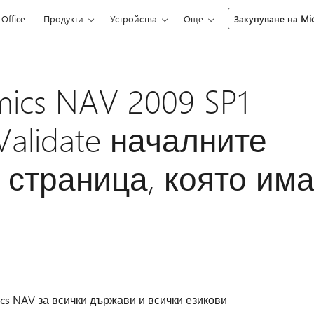
Office
Продукти
Устройства
Още
Закупуване на Mic
mics NAV 2009 SP1
alidate началните
 страница, която им
ics NAV за всички държави и всички езикови