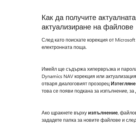
Как да получите актуалната
актуализиране на файлове
След като поискате корекция от Microsof
електронната поща.
Имейл ще съдържа хипервръзка и парола.
Dynamics NAV корекция или актуализация
отваря диалоговият прозорец
Изтегляне
това се появи подкана за изпълнение, за
Ако щракнете върху
изпълнение
, файло
зададете папка за новите файлове и след