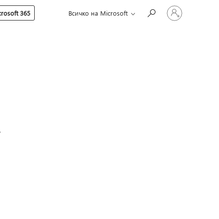
Влезте
rosoft 365
Всичко на Microsoft
във
вашия
акаунт
а