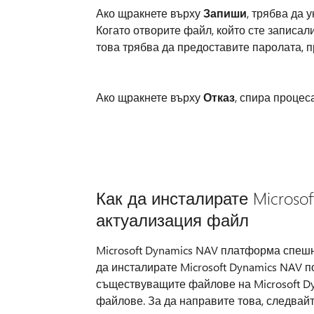
Ако щракнете върху
Запиши
, трябва да 
Когато отворите файл, който сте записал
това трябва да предоставите паролата, 
Ако щракнете върху
Отказ
, спира процес
Как да инсталирате Microso
актуализация файл
Microsoft Dynamics NAV платформа спешн
да инсталирате Microsoft Dynamics NAV п
съществуващите файлове на Microsoft Dy
файлове. За да направите това, следвайт