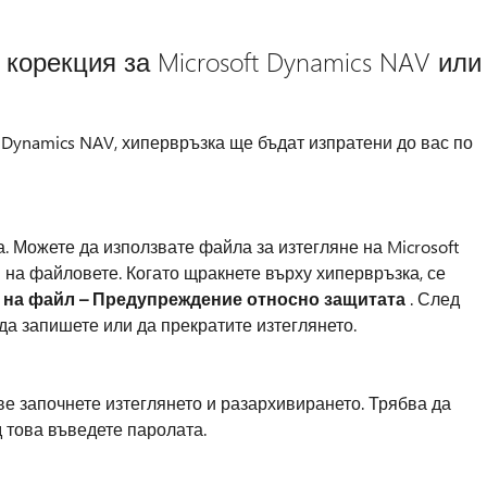
 корекция за Microsoft Dynamics NAV или
t Dynamics NAV, хипервръзка ще бъдат изпратени до вас по
 Можете да използвате файла за изтегляне на Microsoft
 на файловете. Когато щракнете върху хипервръзка, се
 на файл – Предупреждение относно защитата
. След
 да запишете или да прекратите изтеглянето.
ве започнете изтеглянето и разархивирането. Трябва да
 това въведете паролата.