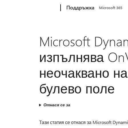
Microsoft
Поддръжка
Microsoft 365
Microsoft Dyna
изпълнява OnV
неочаквано на
булево поле
Отнася се за
Тази статия се отнася за Microsoft Dynam