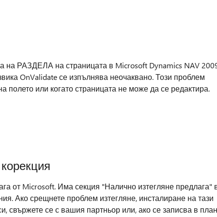
а на РАЗДЕЛА на страницата в Microsoft Dynamics NAV 200
дизвика OnValidate се изпълнява неочаквано. Този проблем
а полето или когато страницата не може да се редактира.
 корекция
а от Microsoft. Има секция "Налично изтегляне предлага" 
ания. Ако срещнете проблем изтегляне, инсталиране на тази
и, свържете се с вашия партньор или, ако се записва в пла