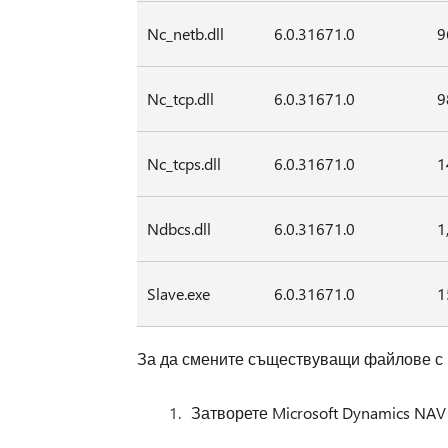
Nc_netb.dll
6.0.31671.0
9
Nc_tcp.dll
6.0.31671.0
9
Nc_tcps.dll
6.0.31671.0
1
Ndbcs.dll
6.0.31671.0
1
Slave.exe
6.0.31671.0
1
За да смените съществуващи файлове с M
Затворете Microsoft Dynamics NAV