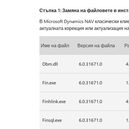
Стъпка 1: Замяна на файловете в инста
В Microsoft Dynamics NAV класически кл
актуалната корекция или актуализация н
Име на файл
Версия на файла
Р
Dbm.dll
6.0.31671.0
4
Fin.exe
6.0.31671.0
1
Finhlink.exe
6.0.31671.0
4
Finsql.exe
6.0.31671.0
1