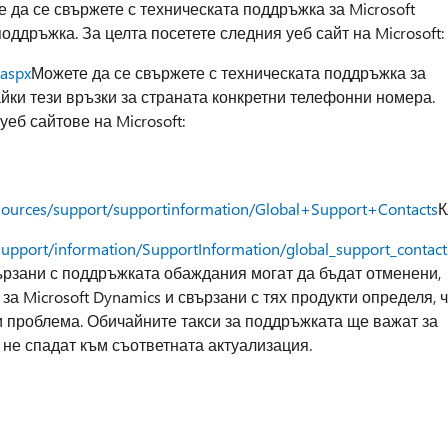
е да се свържете с техническата поддръжка за Microsoft
оддръжка. За целта посетете следния уеб сайт на Microsoft:
.aspx
Можете да се свържете с техническата поддръжка за
айки тези връзки за страната конкретни телефонни номера.
уеб сайтове на Microsoft:
esources/support/supportinformation/Global+Support+Contacts
К
support/information/SupportInformation/global_support_contac
вързани с поддръжката обаждания могат да бъдат отменени,
а Microsoft Dynamics и свързани с тях продукти определя, 
 проблема. Обичайните такси за поддръжката ще важат за
 не спадат към съответната актуализация.