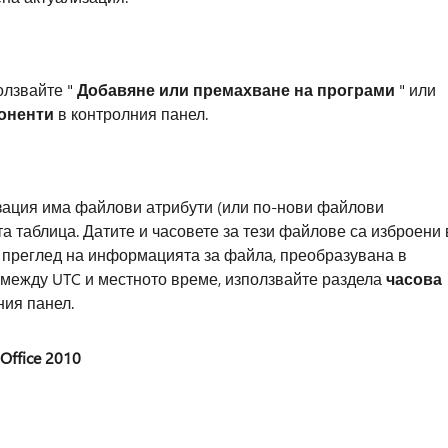
олзвайте "
Добавяне или премахване на програми
" или
оненти
в контролния панел.
зация има файлови атрибути (или по-нови файлови
та таблица. Датите и часовете за тези файлове са изброени 
 преглед на информацията за файла, преобразувана в
 между UTC и местното време, използвайте раздела
часова
ния панел.
ffice 2010