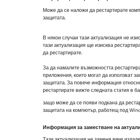
Може да се наложи да рестартирате комп
защитата.
В някои случаи тази актуализация не изи
тази актуализация ще изисква рестартира
да рестартирате.
За да намалите възможността рестартиран
приложения, които могат да използват за
защитата. За повече информация относн
рестартирате вижте следната статия в баз
защо може да се появи подкана да реста
защитата на компютър, работещ под Win
Информация за заместване на актуали
Тази актуализация не заменя вече издад