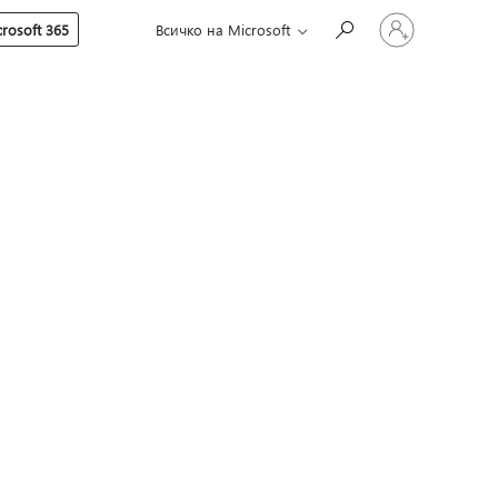
Влезте
rosoft 365
Всичко на Microsoft
във
вашия
акаунт