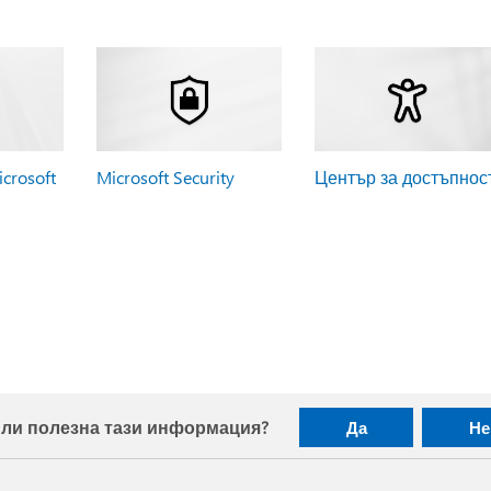
crosoft
Microsoft Security
Център за достъпнос
ли полезна тази информация?
Да
Не