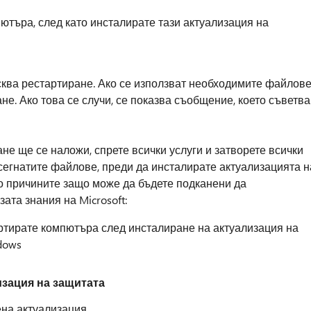
ютъра, след като инсталирате тази актуализация на
сква рестартиране. Ако се използват необходимите файлове
не. Ако това се случи, се показва съобщение, което съветва
е ще се наложи, спрете всички услуги и затворете всички
сегнатите файлове, преди да инсталирате актуализацията н
о причините защо може да бъдете подканени да
ата знания на Microsoft:
ртирате компютъра след инсталиране на актуализация на
dows
зация на защитата
ена актуализация.