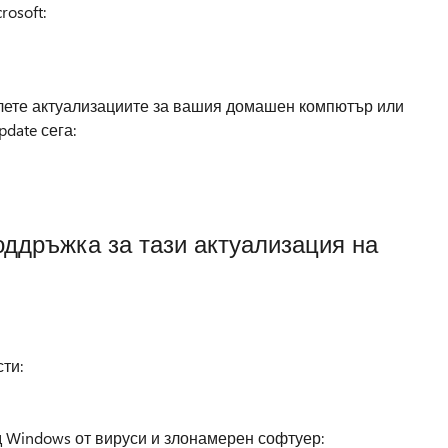
rosoft:
лете актуализациите за вашия домашен компютър или
pdate сега:
оддръжка за тази актуализация на
ти:
 Windows от вируси и злонамерен софтуер: