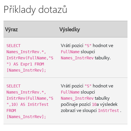
Příklady dotazů
Výraz
Výsledky
Vrátí pozici
hodnot ve
SELECT
"S"
sloupci
Names_InstrRev.*,
FullName
tabulky.
InStrRev(FullName,"S
Names_InstrRev
") AS Expr1 FROM
[Names_InstrRev];
Vrátí pozici
hodnot ve
SELECT
"S"
sloupci
Names_InstrRev.*,
FullName
tabulky
InStrRev(FullName,"S
Names_InstrRev
počínaje pozicí
a výsledek
",10) AS InStrTest
10
zobrazí ve sloupci
.
FROM
InStrTest
[Names_InstrRev];