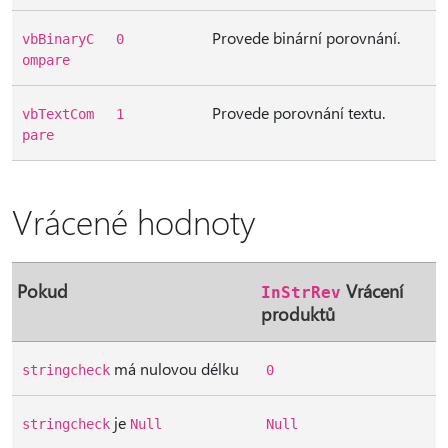
Provede binární porovnání.
vbBinaryC
0
ompare
Provede porovnání textu.
vbTextCom
1
pare
Vrácené hodnoty
Pokud
Vrácení
InStrRev
produktů
má nulovou délku
stringcheck
0
je
stringcheck
Null
Null