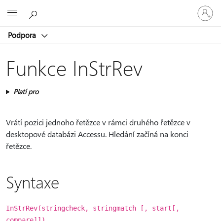
Přihlaste
Microsoft
se
ke
Podpora
svému
účtu
Funkce InStrRev
Platí pro
Vrátí pozici jednoho řetězce v rámci druhého řetězce v
desktopové databázi Accessu. Hledání začíná na konci
řetězce.
Syntaxe
InStrRev(stringcheck, stringmatch [, start[,
compare]])