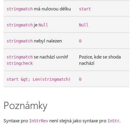
má nulovou délku
stringmatch
start
je
stringmatch
Null
Null
nebyl nalezen
stringmatch
0
se nachází uvnitř
Pozice, kde se shoda
stringmatch
nachází
stringcheck
start &gt; Len(stringmatch)
0
Poznámky
Syntaxe pro
není stejná jako syntaxe pro
.
InStrRev
InStr