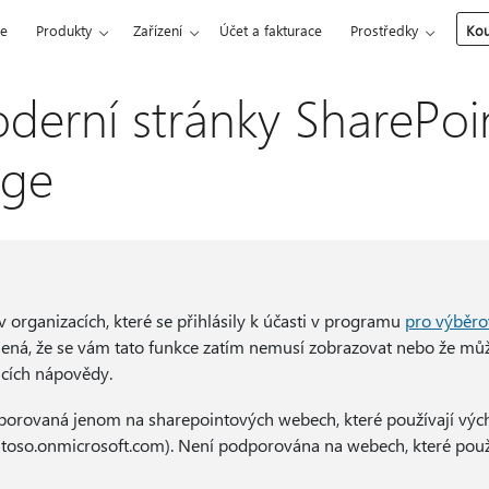
ce
Produkty
Zařízení
Účet a fakturace
Prostředky
Kou
oderní stránky SharePoi
age
 organizacích, které se přihlásily k účasti v programu
pro výběro
ená, že se vám tato funkce zatím nemusí zobrazovat nebo že můž
ncích nápovědy.
dporovaná jenom na sharepointových webech, které používají výc
toso.onmicrosoft.com). Není podporována na webech, které použ