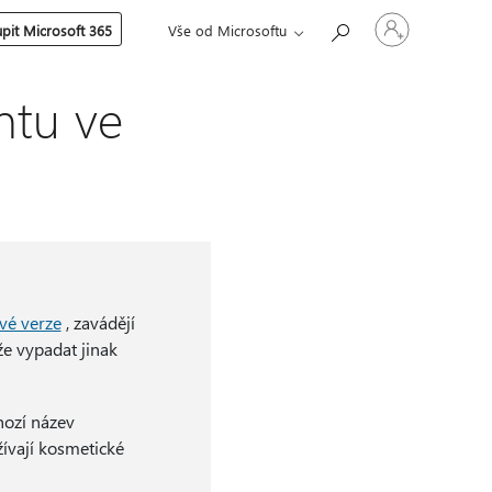
Přihlaste
pit Microsoft 365
Vše od Microsoftu
se
ke
svému
účtu
ntu ve
vé verze
, zavádějí
e vypadat jinak
hozí název
ívají kosmetické