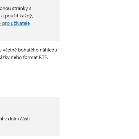
ohou stránky s
 a použít každý,
 pro uživatele
e včetně bohatého náhledu
rázky nebo formát RTF.
ní
v dolní části