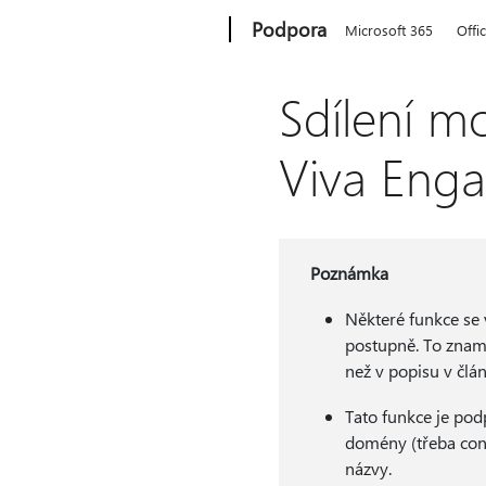
Microsoft
Podpora
Microsoft 365
Offi
Sdílení m
Viva Eng
Poznámka
Některé funkce se v
postupně. To znam
než v popisu v člá
Tato funkce je po
domény (třeba con
názvy.