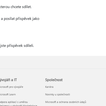
erou chcete sdílet.
a posílat příspěvek jako
te příspěvek sdíleli.
ývojáři a IT
Společnost
crosoft pro vývojáře
Kariéra
crosoft Learn
Novinky u společnosti
dpora aplikací s umělou
Microsoft a ochrana osobních údajů
teligenci v obchodě Marketplace