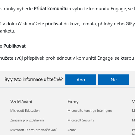
stránky vyberte
Přidat komunitu
a vyberte komunitu Engage, se kt
v dolní části můžete přidávat diskuze, témata, přílohy nebo GIFy 
anketu.
te
Publikovat
.
můžete svůj příspěvek prohlédnout v komunitě Engage, se kterou js
Byly tyto informace užitečné?
Ano
Ne
Vzdělávání
Firmy
V
Microsoft Education
Microsofts kunstige intelligens
Mi
Zařízení pro vzdělávání
Microsoft Security
Mi
Microsoft Teams pro vzdělávání
Azure
Po
in