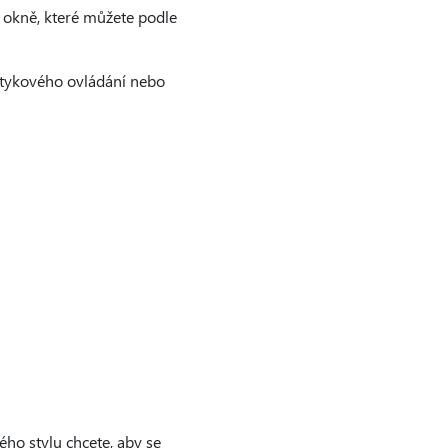
m okně, které můžete podle
dotykového ovládání nebo
ho stylu chcete, aby se