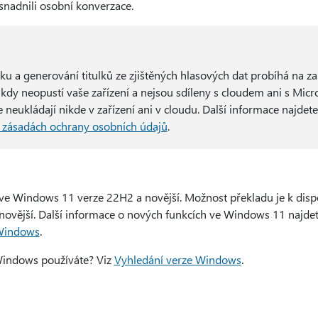
snadnili osobní konverzace.
u a generování titulků ze zjištěných hlasových dat probíhá na zař
nikdy neopustí vaše zařízení a nejsou sdíleny s cloudem ani s Micr
 neukládají nikde v zařízení ani v cloudu. Další informace najdet
o zásadách ochrany osobních údajů
.
ci ve Windows 11 verze 22H2 a novější. Možnost překladu je k disp
ovější. Další informace o nových funkcích ve Windows 11 najde
 Windows
.
i Windows používáte? Viz
Vyhledání verze Windows
.