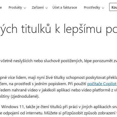
ce
Produkty
Zařízení
Účet a fakturace
Prostředky
Kou
ivých titulků k lepšímu 
, včetně neslyšících nebo sluchově postižených, lépe porozumět
pné více lidem, mají nyní živé titulky schopnost poskytovat přek
čem, na prostředí s jedním popiskem. Při použití
počítače Copilo
předem nahrané video v jakékoli aplikaci nebo video platformě z v
nštiny (zjednodušené).
h Windows 11, takže je čtení titulků při práci v jiných aplikacích 
jste odpojení od internetu. Můžete si přizpůsobit způsob zobrazení