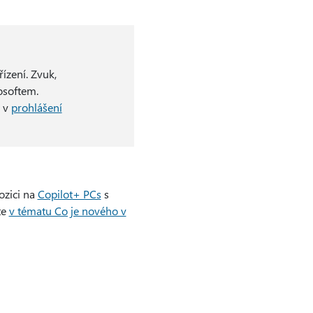
ízení. Zvuk,
osoftem.
e v
prohlášení
ozici na
Copilot+ PCs
s
te
v tématu Co je nového v