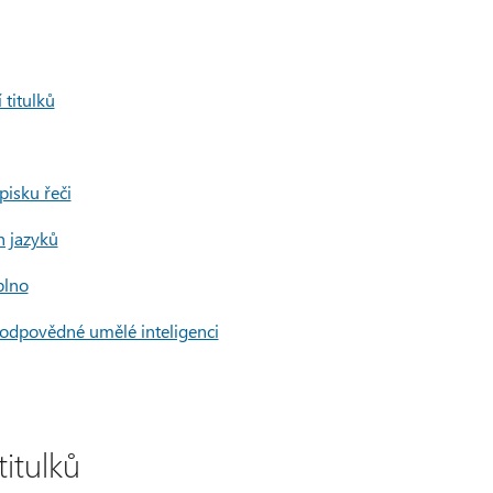
 titulků
pisku řeči
h jazyků
plno
zodpovědné umělé inteligenci
titulků