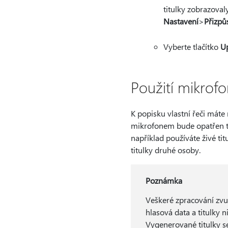
titulky zobrazova
Nastavení
>
Přizpů
Vyberte tlačítko
Up
Použití mikrofo
K popisku vlastní řeči máte
mikrofonem bude opatřen tit
například používáte živé ti
titulky druhé osoby.
Poznámka
Veškeré zpracování zvuk
hlasová data a titulky 
Vygenerované titulky se