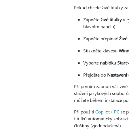
Pokud chcete živé titulky za
Zapněte
živé titulky
v r
hlavním panelu).
Zapněte přepínač
Živé 
Stiskněte klávesu
Win
Vyberte
nabídku Start
Přejděte do
Nastavení
Při prvním zapnutí vás živé
stažení jazykových souborů,
můžete během instalace použ
Při použití
Copilot+ PC
se p
titulků automaticky zobrazí 
čínštiny (zjednodušená).