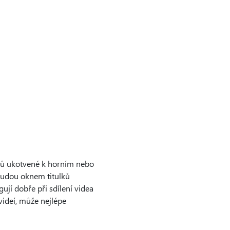
lků ukotvené k horním nebo
budou oknem titulků
gují dobře při sdílení videa
videí, může nejlépe