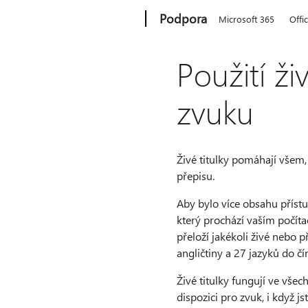
Microsoft
Podpora
Microsoft 365
Offi
Použití ž
zvuku
Živé titulky pomáhají všem
přepisu.
Aby bylo více obsahu přístu
který prochází vaším počíta
přeloží jakékoli živé nebo 
angličtiny a 27 jazyků do čí
Živé titulky fungují ve všec
dispozici pro zvuk, i když 