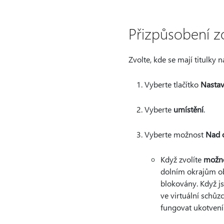
Přizpůsobení zo
Zvolte, kde se mají titulky 
Vyberte tlačítko
Nastav
Vyberte
umístění
.
Vyberte možnost
Nad 
Když zvolíte
možno
dolním okrajům ob
blokovány. Když jso
ve virtuální schůz
fungovat ukotvení 