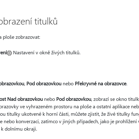
brazení titulků
na ploše zobrazovat:
ení
Nastavení v okně živých titulků.
obrazovkou
,
Pod obrazovkou
nebo
Překryvné na obrazovce
.
st Nad obrazovkou
nebo
Pod obrazovkou
, zobrazí se okno titu
razovky ve vyhrazeném prostoru na ploše a ostatní aplikace ne
u titulky ukotvené k horní části, můžete zjistit, že živé titulky fun
ce nebo konverzaci, zatímco v jiných případech, jako je prohlížení 
k dolnímu okraji.