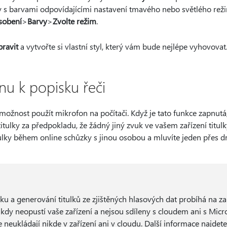
ly s barvami odpovídajícími nastavení tmavého nebo světlého rež
sobení
>
Barvy
>
Zvolte režim
.
ravit
a vytvořte si vlastní styl, který vám bude nejlépe vyhovovat
nu k popisku řeči
 možnost použít mikrofon na počítači. Když je tato funkce zapnut
ulky za předpokladu, že žádný jiný zvuk ve vašem zařízení titul
tulky během online schůzky s jinou osobou a mluvíte jeden přes d
u a generování titulků ze zjištěných hlasových dat probíhá na zař
nikdy neopustí vaše zařízení a nejsou sdíleny s cloudem ani s Micr
 neukládají nikde v zařízení ani v cloudu. Další informace najdet