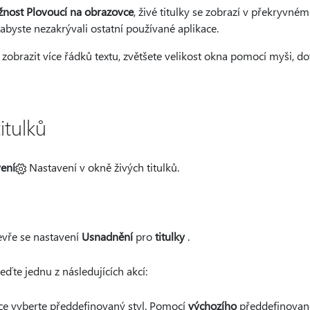
nost Plovoucí na obrazovce
, živé titulky se zobrazí v překryvné
 abyste nezakrývali ostatní používané aplikace.
 zobrazit více řádků textu, zvětšete velikost okna pomocí myši, 
itulků
ení
Nastavení v okně živých titulků.
evře se nastavení
Usnadnění
pro
titulky
.
ďte jednu z následujících akcí:
dce vyberte předdefinovaný styl. Pomocí
výchozího
předdefinované