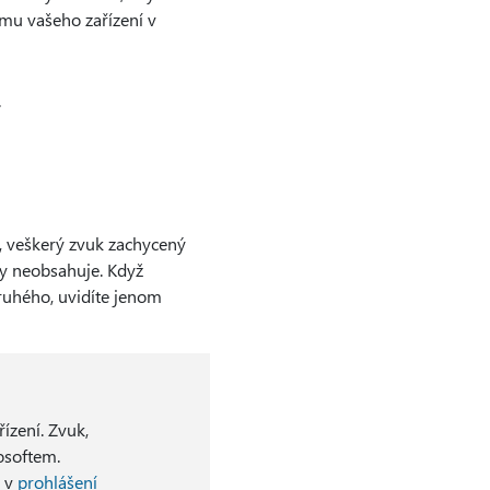
imu vašeho zařízení v
.
á, veškerý zvuk zachycený
ky neobsahuje. Když
ruhého, uvidíte jenom
ízení. Zvuk,
osoftem.
e v
prohlášení