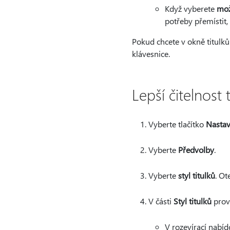
Když vyberete
mož
potřeby přemístit,
Pokud chcete v okně titulků
klávesnice.
Lepší čitelnost t
Vyberte tlačítko
Nastav
Vyberte
Předvolby
.
Vyberte
styl titulků
. Ot
V části
Styl titulků
prove
V rozevírací nabí