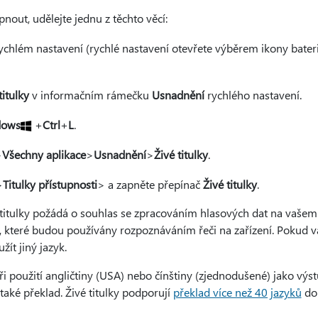
pnout, udělejte jednu z těchto věcí:
ychlém nastavení (rychlé nastavení otevřete výběrem ikony baterie
titulky
v informačním rámečku
Usnadnění
rychlého nastavení.
dows
+
Ctrl
+
L
.
>
Všechny aplikace
>
Usnadnění
>
Živé titulky
.
>
Titulky přístupnosti
> a zapněte přepínač
Živé titulky
.
 titulky požádá o souhlas se zpracováním hlasových dat na vašem 
 které budou používány rozpoznáváním řeči na zařízení. Pokud váš
ít jiný jazyk.
ři použití angličtiny (USA) nebo čínštiny (zjednodušené) jako vý
také překlad. Živé titulky podporují
překlad více než 40 jazyků
do 