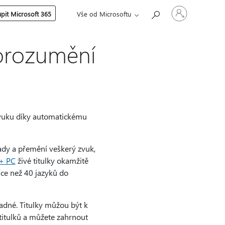
Přihlaste
pit Microsoft 365
Vše od Microsoftu
se
ke
svému
účtu
porozumění
 zvuku díky automatickému
lady a přemění veškerý zvuk,
t+ PC
živé titulky okamžitě
íce než 40 jazyků do
snadné. Titulky můžou být k
 titulků a můžete zahrnout