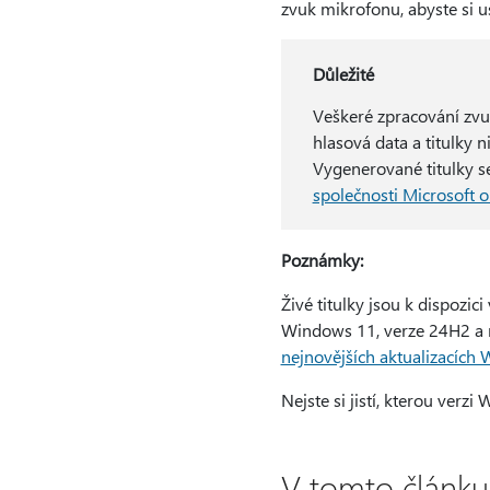
zvuk mikrofonu, abyste si u
Důležité
Veškeré zpracování zvuk
hlasová data a titulky 
Vygenerované titulky se
společnosti Microsoft 
Poznámky:
Živé titulky jsou k dispozi
Windows 11, verze 24H2 a n
nejnovějších aktualizacích
Nejste si jistí, kterou verz
V tomto článku