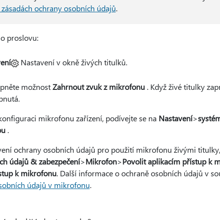
o zásadách ochrany osobních údajů
.
o proslovu:
ení
Nastavení v okně živých titulků.
apněte možnost
Zahrnout zvuk z mikrofonu
. Když živé titulky zap
pnutá.
onfiguraci mikrofonu zařízení, podívejte se na
Nastavení
>
systé
pu
.
ení ochrany osobních údajů pro použití mikrofonu živými titulky,
ch údajů & zabezpečení
>
Mikrofon
>
Povolit aplikacím přístup k 
stup k mikrofonu
. Další informace o ochraně osobních údajů v so
sobních údajů v mikrofonu
.