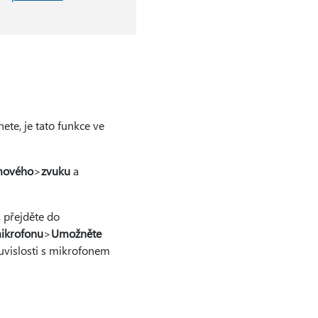
nete, je tato funkce ve
mového
>
zvuku
a
 přejděte do
mikrofonu
>
Umožněte
uvislosti s mikrofonem