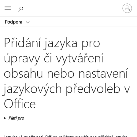
Přihlaste
Microsoft
se
ke
Podpora
svému
účtu
Přidání jazyka pro
úpravy či vytváření
obsahu nebo nastavení
jazykových předvoleb v
Office
Platí pro
Jazykové možnosti Office můžete použít pro přidání jazyka,