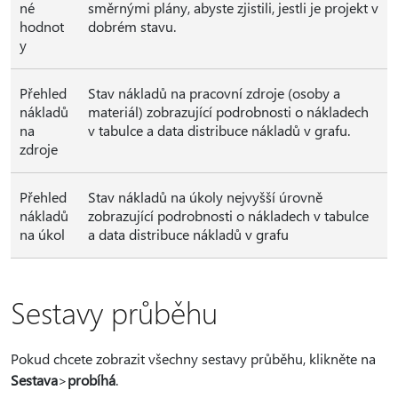
né
směrnými plány, abyste zjistili, jestli je projekt v
hodnot
dobrém stavu.
y
Přehled
Stav nákladů na pracovní zdroje (osoby a
nákladů
materiál) zobrazující podrobnosti o nákladech
na
v tabulce a data distribuce nákladů v grafu.
zdroje
Přehled
Stav nákladů na úkoly nejvyšší úrovně
nákladů
zobrazující podrobnosti o nákladech v tabulce
na úkol
a data distribuce nákladů v grafu
Sestavy průběhu
Pokud chcete zobrazit všechny sestavy průběhu, klikněte na
Sestava
>
probíhá
.