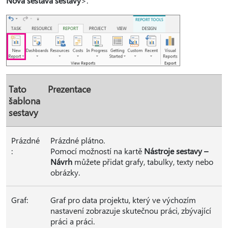
Nová sestava sestavy
>.
Tato
Prezentace
šablona
sestavy
Prázdné
Prázdné plátno.
:
Pomocí možností na kartě
Nástroje sestavy –
Návrh
můžete přidat grafy, tabulky, texty nebo
obrázky.
Graf:
Graf pro data projektu, který ve výchozím
nastavení zobrazuje skutečnou práci, zbývající
práci a práci.