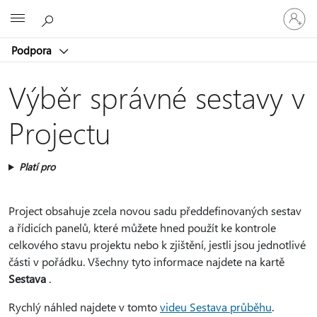
Přihlaste
Microsoft
se
ke
Podpora
svému
účtu
Výběr správné sestavy v
Projectu
Platí pro
Project obsahuje zcela novou sadu předdefinovaných sestav
a řídicích panelů, které můžete hned použít ke kontrole
celkového stavu projektu nebo k zjištění, jestli jsou jednotlivé
části v pořádku. Všechny tyto informace najdete na kartě
Sestava
.
Rychlý náhled najdete v tomto
videu Sestava průběhu
.