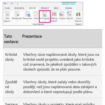
Tato
Prezentace
sestava:
Kritické
Všechny úzce naplánované úkoly, které jsou na
úkoly
kritické cestě projektu uvedené jako kritické,
což znamená, že jakékoli zpoždění v takových
úkolech způsobí, že se plán posune.
Zpoždě
Všechny úkoly, které začaly nebo skončily
né
později, než jsou naplánovaná data zahájení a
úkoly
dokončení a které nepostupují podle plánu.
Sestava
Všechny úkoly v projektu, které mají milníky,