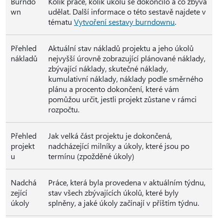
Burndo
Kolik práce, kolik úkolů se dokončilo a co zbývá
wn
udělat. Další informace o této sestavě najdete v
tématu
Vytvoření sestavy burndownu
.
Přehled
Aktuální stav nákladů projektu a jeho úkolů
nákladů
nejvyšší úrovně zobrazující plánované náklady,
zbývající náklady, skutečné náklady,
kumulativní náklady, náklady podle směrného
plánu a procento dokončení, které vám
pomůžou určit, jestli projekt zůstane v rámci
rozpočtu.
Přehled
Jak velká část projektu je dokončená,
projekt
nadcházející milníky a úkoly, které jsou po
u
termínu (zpožděné úkoly)
Nadchá
Práce, která byla provedena v aktuálním týdnu,
zející
stav všech zbývajících úkolů, které byly
úkoly
splněny, a jaké úkoly začínají v příštím týdnu.