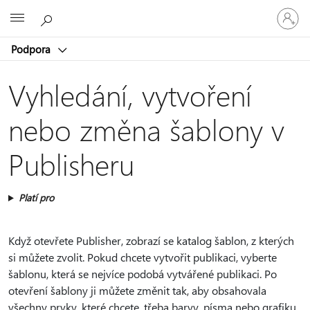
Přihlaste
Microsoft
se
ke
Podpora
svému
účtu
Vyhledání, vytvoření
nebo změna šablony v
Publisheru
Platí pro
Když otevřete Publisher, zobrazí se katalog šablon, z kterých
si můžete zvolit. Pokud chcete vytvořit publikaci, vyberte
šablonu, která se nejvíce podobá vytvářené publikaci. Po
otevření šablony ji můžete změnit tak, aby obsahovala
všechny prvky, které chcete, třeba barvy, písma nebo grafiku.