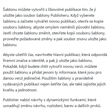
Šablonu můžete vytvořit z libovolné publikace tím, že ji
uložíte jako soubor šablony Publisheru. Když vyberete
šablonu a začnete vytvářet novou publikaci, otevře se kopie
souboru šablony, abyste omylem neměnili původní šablonu.
Jestli chcete šablonu změnit, otevřete kopii souboru šablony,
proveďte požadované změny a pak soubor znovu uložte jako
šablonu.
Abyste ušetřili čas, navrhněte hlavní publikaci, která odpovídá
firemní značce a identitě, a pak ji uložte jako šablonu.
Pokaždé, když budete chtít vytvořit novou verzi, můžete
použít šablonu a přidat jenom ty informace, které jsou pro
danou verzi jedinečné. Použitím šablony u pravidelně
vydávaných publikací nejen šetříte čas, ale také zajistíte jejich
kvalitu a jednotnost.
Publisher nabízí návrhy s dynamickými funkcemi, které
usnadňují změnu návrhu, rozložení, barev a dalších prvků.