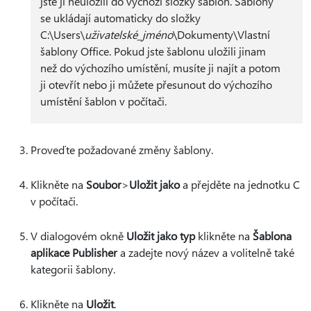
jste ji neuložili do výchozí složky šablon. Šablony
se ukládají automaticky do složky
C:\Users\
uživatelské_jméno
\Dokumenty\Vlastní
šablony Office. Pokud jste šablonu uložili jinam
než do výchozího umístění, musíte ji najít a potom
ji otevřít nebo ji můžete přesunout do výchozího
umístění šablon v počítači.
Proveďte požadované změny šablony.
Klikněte na
Soubor
>
Uložit jako
a přejděte na jednotku C
v počítači.
V dialogovém okně
Uložit jako typ
klikněte na
Šablona
aplikace Publisher
a zadejte nový název a volitelně také
kategorii šablony.
Klikněte na
Uložit
.