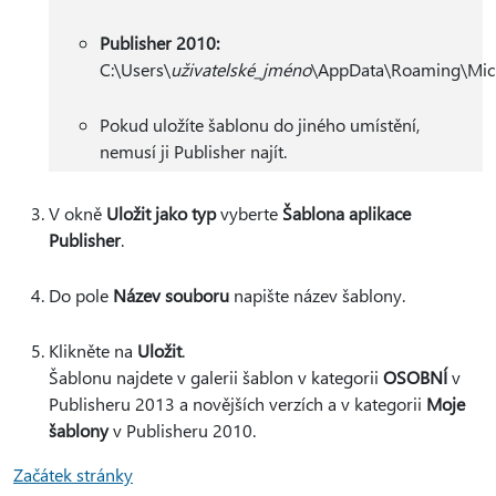
Publisher 2010:
C:\Users\
uživatelské_jméno
\AppData\Roaming\Micr
Pokud uložíte šablonu do jiného umístění,
nemusí ji Publisher najít.
V okně
Uložit jako typ
vyberte
Šablona aplikace
Publisher
.
Do pole
Název souboru
napište název šablony.
Klikněte na
Uložit
.
Šablonu najdete v galerii šablon v kategorii
OSOBNÍ
v
Publisheru 2013 a novějších verzích a v kategorii
Moje
šablony
v Publisheru 2010.
Začátek stránky