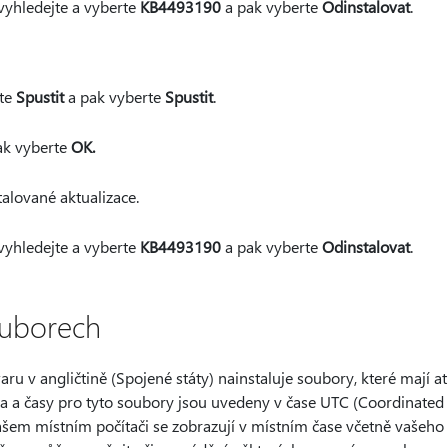
vyhledejte a vyberte
KB4493190
a pak vyberte
Odinstalovat
.
jte
Spustit
a pak vyberte
Spustit
.
ak vyberte
OK.
alované aktualizace.
vyhledejte a vyberte
KB4493190
a pak vyberte
Odinstalovat
.
ouborech
aru v angličtině (Spojené státy) nainstaluje soubory, které mají a
ta a časy pro tyto soubory jsou uvedeny v čase UTC (Coordinated 
ašem místním počítači se zobrazují v místním čase včetně vašeho