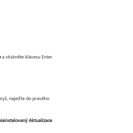
e
a stiskněte klávesu Enter.
myš, najeďte do pravého
Nainstalovaný Aktualizace
.