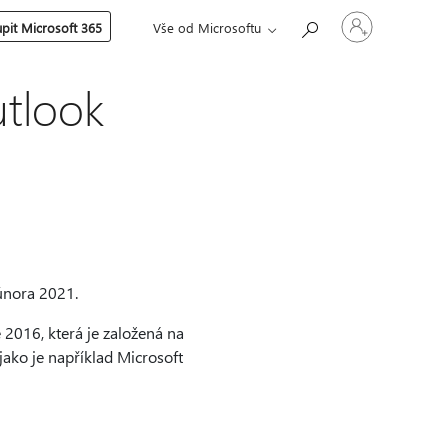
Přihlaste
pit Microsoft 365
Vše od Microsoftu
se
ke
svému
účtu
utlook
února 2021.
2016, která je založená na
 jako je například Microsoft