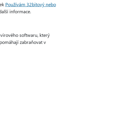
nek
Používám 32bitový nebo
další informace.
virového softwaru, který
é pomáhají zabraňovat v