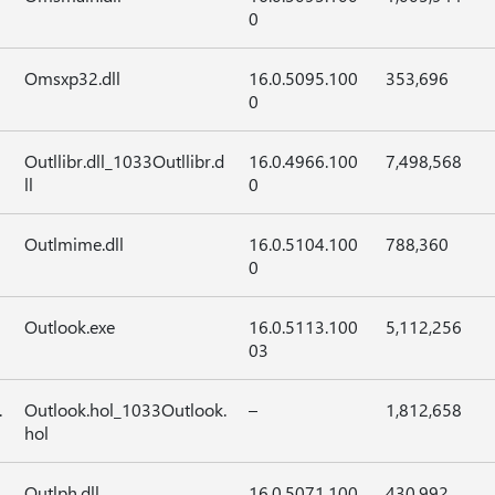
0
Omsxp32.dll
16.0.5095.100
353,696
0
Outllibr.dll_1033Outllibr.d
16.0.4966.100
7,498,568
ll
0
Outlmime.dll
16.0.5104.100
788,360
0
Outlook.exe
16.0.5113.100
5,112,256
03
.
Outlook.hol_1033Outlook.
–
1,812,658
hol
Outlph.dll
16.0.5071.100
430,992