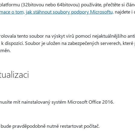
ou platformu (32bitovou nebo 64bitovou) používáte, přečtěte si člá
mace o tom, jak stáhnout soubory podpory Microsoftu,
najdete i 
olovala tento soubor na výskyt virů pomocí nejaktuálnějšího anti
 k dispozici. Soubor je uložen na zabezpečených serverech, kter
změn.
ualizaci
e musíte mít nainstalovaný systém Microsoft Office 2016.
ce bude pravděpodobně nutné restartovat počítač.