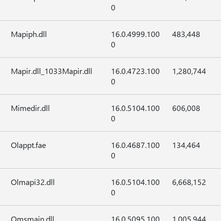
0
Mapiph.dll
16.0.4999.100
483,448
0
Mapir.dll_1033Mapir.dll
16.0.4723.100
1,280,744
0
Mimedir.dll
16.0.5104.100
606,008
0
Olappt.fae
16.0.4687.100
134,464
0
Olmapi32.dll
16.0.5104.100
6,668,152
0
Omsmain.dll
16.0.5095.100
1,005,944