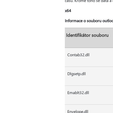
času. Kromě toho se data a
x64
Informace o souboru outlo
Identifikátor souboru
Contab32.dll
Dlgsetp.dll
Emablt32.dll
Envelope.dll