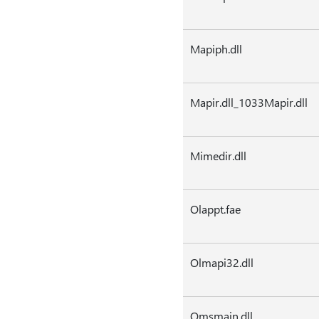
Mapiph.dll
Mapir.dll_1033Mapir.dll
Mimedir.dll
Olappt.fae
Olmapi32.dll
Omsmain.dll