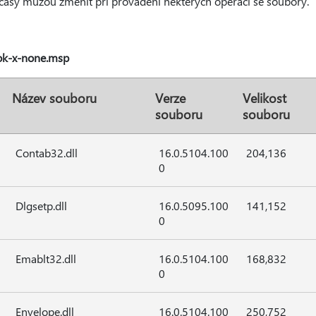
 časy můžou změnit při provádění některých operací se soubory.
ok-x-none.msp
Název souboru
Verze
Velikost
souboru
souboru
Contab32.dll
16.0.5104.100
204,136
0
Dlgsetp.dll
16.0.5095.100
141,152
0
Emablt32.dll
16.0.5104.100
168,832
0
Envelope.dll
16.0.5104.100
250,752