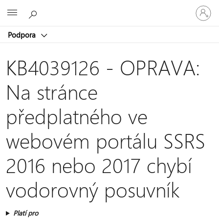
Přihlaste
Microsoft
se
ke
Podpora
svému
účtu
KB4039126 - OPRAVA:
Na stránce
předplatného ve
webovém portálu SSRS
2016 nebo 2017 chybí
vodorovný posuvník
Platí pro