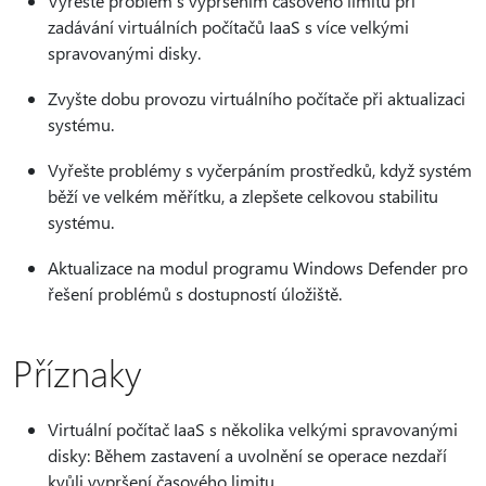
Vyřešte problém s vypršením časového limitu při
zadávání virtuálních počítačů IaaS s více velkými
spravovanými disky.
Zvyšte dobu provozu virtuálního počítače při aktualizaci
systému.
Vyřešte problémy s vyčerpáním prostředků, když systém
běží ve velkém měřítku, a zlepšete celkovou stabilitu
systému.
Aktualizace na modul programu Windows Defender pro
řešení problémů s dostupností úložiště.
Příznaky
Virtuální počítač IaaS s několika velkými spravovanými
disky: Během zastavení a uvolnění se operace nezdaří
kvůli vypršení časového limitu.