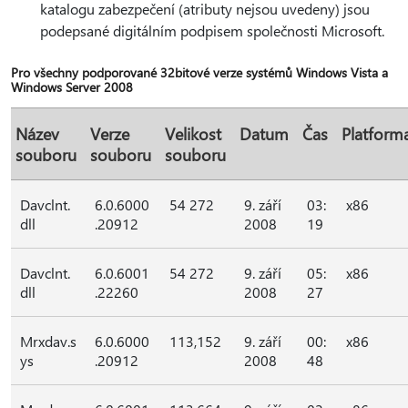
katalogu zabezpečení (atributy nejsou uvedeny) jsou
podepsané digitálním podpisem společnosti Microsoft.
Pro všechny podporované 32bitové verze systémů Windows Vista a
Windows Server 2008
Název
Verze
Velikost
Datum
Čas
Platform
souboru
souboru
souboru
Davclnt.
6.0.6000
54 272
9. září
03:
x86
dll
.20912
2008
19
Davclnt.
6.0.6001
54 272
9. září
05:
x86
dll
.22260
2008
27
Mrxdav.s
6.0.6000
113,152
9. září
00:
x86
ys
.20912
2008
48