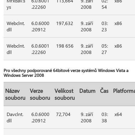
Mrxdav.s
6.0.6001
113,664
9. září
02:
x86
ys
.22260
2008
54
Webclnt.
6.0.6000
197,632
9. září
03:
x86
dll
.20912
2008
23
Webclnt.
6.0.6001
198 656
9. září
05:
x86
dll
.22260
2008
27
Pro všechny podporované 64bitové verze systémů Windows Vista a
Windows Server 2008
Název
Verze
Velikost
Datum
Čas
Platform
souboru
souboru
souboru
Davclnt.
6.0.6000
72,704
9. září
03:
x64
dll
.20912
2008
38