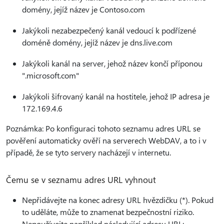
domény, jejíž název je Contoso.com
Jakýkoli nezabezpečený kanál vedoucí k podřízené
doméně domény, jejíž název je dns.live.com
Jakýkoli kanál na server, jehož název končí příponou
".microsoft.com"
Jakýkoli šifrovaný kanál na hostitele, jehož IP adresa je
172.169.4.6
Poznámka: Po konfiguraci tohoto seznamu adres URL se
pověření automaticky ověří na serverech WebDAV, a to i v
případě, že se tyto servery nacházejí v internetu.
Čemu se v seznamu adres URL vyhnout
Nepřidávejte na konec adresy URL hvězdičku (*). Pokud
to uděláte, může to znamenat bezpečnostní riziko.
Nepoužívejte například následující adresu URL: