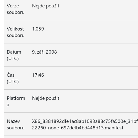
Verze
Nejde použít
souboru
Velikost
1,059
souboru
Datum
9. září 2008
(UTC)
Čas
17:46
(UTC)
Platform
Nejde použít
a
Název
X86_8381892dfe4ac8ab1093a88c75fa500e_31bf
souboru
22260_none_697defb4bd448d13.manifest