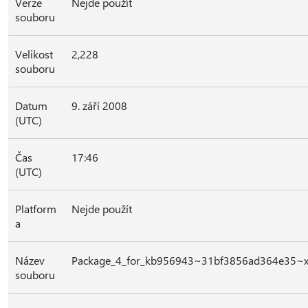
Verze
Nejde použít
souboru
Velikost
2,228
souboru
Datum
9. září 2008
(UTC)
Čas
17:46
(UTC)
Platform
Nejde použít
a
Název
Package_4_for_kb956943~31bf3856ad364e35~
souboru