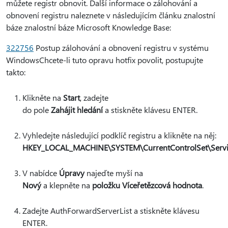
můžete registr obnovit. Další informace o zálohování a
obnovení registru naleznete v následujícím článku znalostní
báze znalostní báze Microsoft Knowledge Base:
322756
Postup zálohování a obnovení registru v systému
WindowsChcete-li tuto opravu hotfix povolit, postupujte
takto:
Klikněte na
Start
, zadejte
do pole
Zahájit hledání
a stiskněte klávesu ENTER.
Vyhledejte následující podklíč registru a klikněte na něj:
HKEY_LOCAL_MACHINE\SYSTEM\CurrentControlSet\Servi
V nabídce
Úpravy
najeďte myší na
Nový
a klepněte na
položku Víceřetězcová hodnota
.
Zadejte AuthForwardServerList a stiskněte klávesu
ENTER.