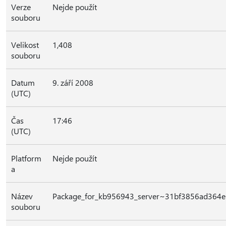
Verze
Nejde použít
souboru
Velikost
1,408
souboru
Datum
9. září 2008
(UTC)
Čas
17:46
(UTC)
Platform
Nejde použít
a
Název
Package_for_kb956943_server~31bf3856ad364
souboru