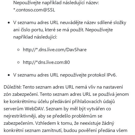
Nepoužívejte například následující název:
*.contoso.com@SSL
V seznamu adres URL neuvádějte název sdílené složky
ani číslo portu, které se má použít. Nepoužívejte
například následující:
http://*.dns.live.com/DavShare
http://*dns.live.com:80
V seznamu adres URL nepoužívejte protokol IPv6.
Důležité: Tento seznam adres URL nemá vliv na nastavení
zón zabezpečení. Tento seznam adres URL se používá jenom
ke konkrétnímu účelu předávání přihlašovacích údajů
serverům WebDAV. Seznam by měl být vytvářen co
nejrestriktivněji, aby se předešlo problémům se
zabezpečením. Vzhledem k tomu, že neexistuje žádný
konkrétní seznam zamítnutí, budou pověření předána všem