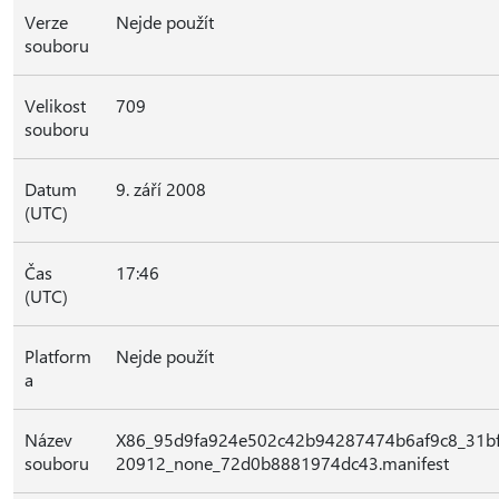
Verze
Nejde použít
souboru
Velikost
709
souboru
Datum
9. září 2008
(UTC)
Čas
17:46
(UTC)
Platform
Nejde použít
a
Název
X86_95d9fa924e502c42b94287474b6af9c8_31bf
souboru
20912_none_72d0b8881974dc43.manifest