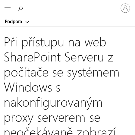
Přihlaste
Microsoft
se
ke
Podpora
svému
účtu
Při přístupu na web
SharePoint Serveru z
počítače se systémem
Windows s
nakonfigurovaným
proxy serverem se
neočekávaně zobrazí