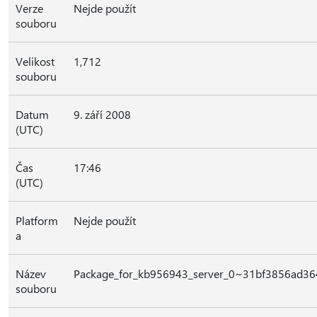
Verze
Nejde použít
souboru
Velikost
1,712
souboru
Datum
9. září 2008
(UTC)
Čas
17:46
(UTC)
Platform
Nejde použít
a
Název
Package_for_kb956943_server_0~31bf3856ad3
souboru