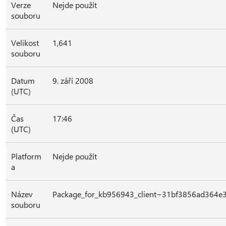
Verze
Nejde použít
souboru
Velikost
1,641
souboru
Datum
9. září 2008
(UTC)
Čas
17:46
(UTC)
Platform
Nejde použít
a
Název
Package_for_kb956943_client~31bf3856ad364e
souboru