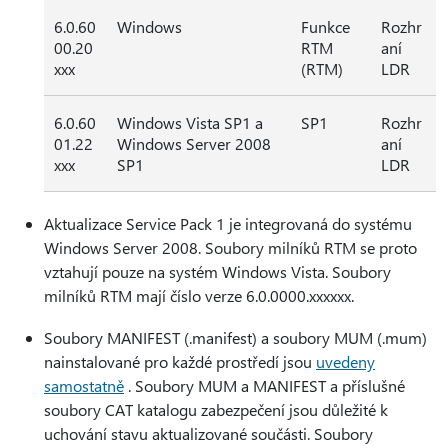
6.0.60
Windows
Funkce
Rozhr
00.20
RTM
aní
xxx
(RTM)
LDR
6.0.60
Windows Vista SP1 a
SP1
Rozhr
01.22
Windows Server 2008
aní
xxx
SP1
LDR
Aktualizace Service Pack 1 je integrovaná do systému
Windows Server 2008. Soubory milníků RTM se proto
vztahují pouze na systém Windows Vista. Soubory
milníků RTM mají číslo verze 6.0.0000.xxxxxx.
Soubory MANIFEST (.manifest) a soubory MUM (.mum)
nainstalované pro každé prostředí jsou
uvedeny
samostatně
. Soubory MUM a MANIFEST a příslušné
soubory CAT katalogu zabezpečení jsou důležité k
uchování stavu aktualizované součásti. Soubory