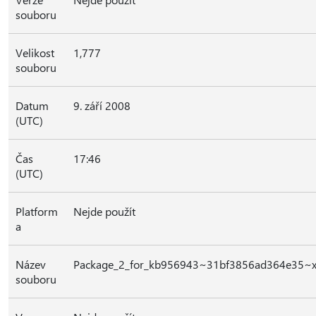
souboru
Velikost
1,777
souboru
Datum
9. září 2008
(UTC)
Čas
17:46
(UTC)
Platform
Nejde použít
a
Název
Package_2_for_kb956943~31bf3856ad364e35~
souboru