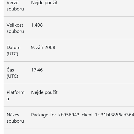
Verze
Nejde použít
souboru
Velikost
1,408
souboru
Datum
9. září 2008
(UTC)
Čas
17:46
(UTC)
Platform
Nejde použít
a
Název
Package_for_kb956943_client_1~31bf3856ad36
souboru