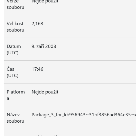
Verze
Nejde použít
souboru
Velikost
2,163
souboru
Datum
9. září 2008
(UTC)
Čas
17:46
(UTC)
Platform
Nejde použít
a
Název
Package_3_for_kb956943~31bf3856ad364e35~
souboru