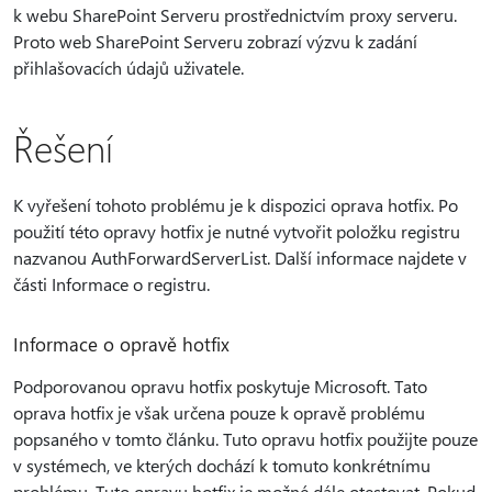
k webu SharePoint Serveru prostřednictvím proxy serveru.
Proto web SharePoint Serveru zobrazí výzvu k zadání
přihlašovacích údajů uživatele.
Řešení
K vyřešení tohoto problému je k dispozici oprava hotfix. Po
použití této opravy hotfix je nutné vytvořit položku registru
nazvanou AuthForwardServerList. Další informace najdete v
části Informace o registru.
Informace o opravě hotfix
Podporovanou opravu hotfix poskytuje Microsoft. Tato
oprava hotfix je však určena pouze k opravě problému
popsaného v tomto článku. Tuto opravu hotfix použijte pouze
v systémech, ve kterých dochází k tomuto konkrétnímu
problému. Tuto opravu hotfix je možné dále otestovat. Pokud