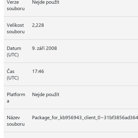
Verze
Nejde použít
souboru
Velikost
2,228
souboru
Datum
9. září 2008
(UTC)
Čas
17:46
(UTC)
Platform
Nejde použít
a
Název
Package_for_kb956943_client_0~31bf3856ad36
souboru