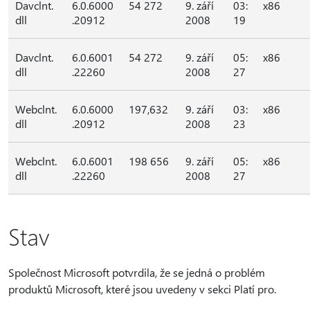
Davclnt.
6.0.6000
54 272
9. září
03:
x86
dll
.20912
2008
19
Davclnt.
6.0.6001
54 272
9. září
05:
x86
dll
.22260
2008
27
Webclnt.
6.0.6000
197,632
9. září
03:
x86
dll
.20912
2008
23
Webclnt.
6.0.6001
198 656
9. září
05:
x86
dll
.22260
2008
27
Stav
Společnost Microsoft potvrdila, že se jedná o problém
produktů Microsoft, které jsou uvedeny v sekci Platí pro.