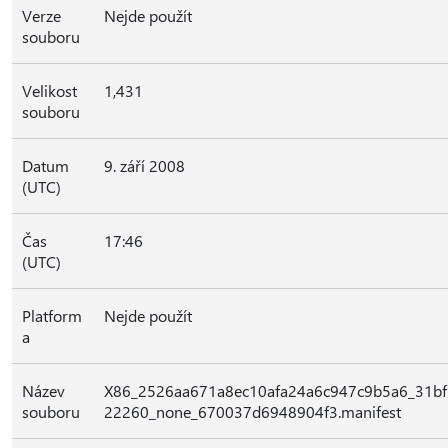
Verze
Nejde použít
souboru
Velikost
1,431
souboru
Datum
9. září 2008
(UTC)
Čas
17:46
(UTC)
Platform
Nejde použít
a
Název
X86_2526aa671a8ec10afa24a6c947c9b5a6_31bf
souboru
22260_none_670037d6948904f3.manifest