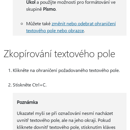
Úkol
a použijte možnosti pro formátování ve
skupině
Písmo
.
Můžete také
změnit nebo odebrat ohraničení
textového pole nebo obrazce
.
Zkopírování textového pole
Klikněte na ohraničení požadovaného textového pole.
Stiskněte Ctrl+C.
Poznámka
Ukazatel myši se při označování nesmí nacházet
uvnitř textového pole, ale na jeho okraji. Pokud
kliknete dovnitř textového pole, stisknutím kláves