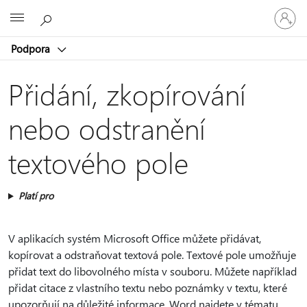
Přihlaste
Microsoft
se
ke
Podpora
svému
účtu
Přidání, zkopírování
nebo odstranění
textového pole
Platí pro
V aplikacích systém Microsoft Office můžete přidávat,
kopírovat a odstraňovat textová pole. Textové pole umožňuje
přidat text do libovolného místa v souboru. Můžete například
přidat citace z vlastního textu nebo poznámky v textu, které
upozorňují na důležité informace. Word najdete v tématu