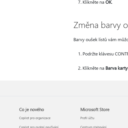
Klikněte na
OK
.
Změna barvy ou
Barvy oušek listů vám můžo
Podržte klávesu CONTRO
Klikněte na
Barva karty
Co je nového
Microsoft Store
Copilot pro organizace
Profil účtu
Copilot pro osobní používání
Centrum stahování