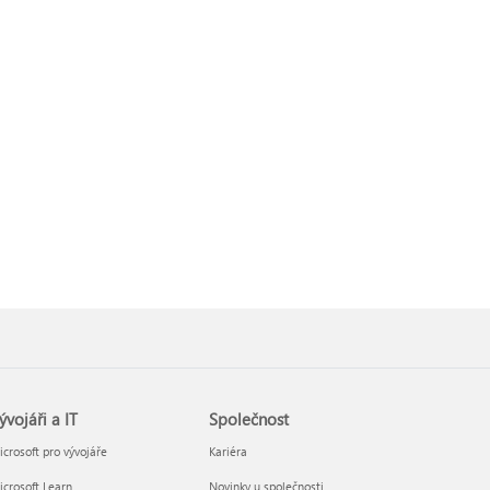
ývojáři a IT
Společnost
crosoft pro vývojáře
Kariéra
crosoft Learn
Novinky u společnosti