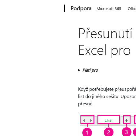
Microsoft
Podpora
Microsoft 365
Offi
Přesunutí 
Excel pro
Platí pro
Když potřebujete přeuspořá
list do jiného sešitu. Upoz
přesné.