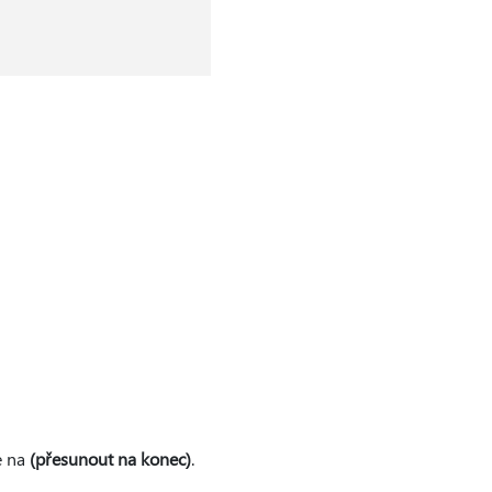
te na
(přesunout na konec)
.