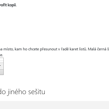
ořit kopii
.
na místo, kam ho chcete přesunout v řadě karet listů. Malá černá š
e.
do jiného sešitu