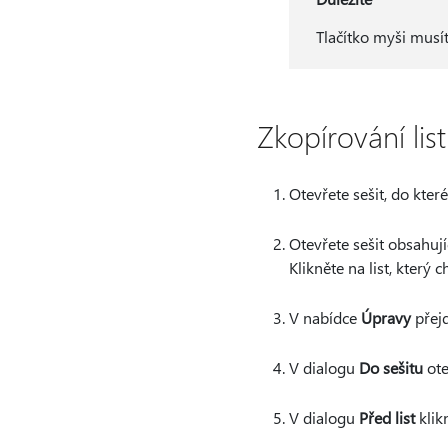
Tlačítko myši musí
Zkopírování lis
Otevřete sešit, do které
Otevřete sešit obsahujíc
Klikněte na list, který 
V nabídce
Úpravy
přej
V dialogu
Do sešitu
ote
V dialogu
Před list
klikn