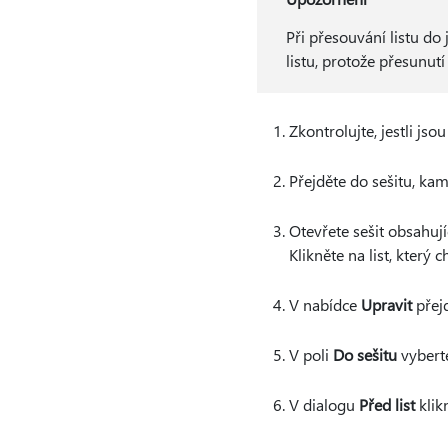
Při přesouvání listu do
listu, protože přesunu
Zkontrolujte, jestli jso
Přejděte do sešitu, kam
Otevřete sešit obsahujíc
Klikněte na list, který
V nabídce
Upravit
přej
V poli
Do sešitu
vyberte
V dialogu
Před list
klikn