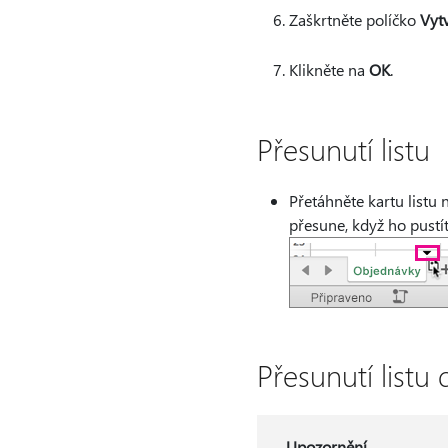
Zaškrtněte políčko
Vytv
Klikněte na
OK
.
Přesunutí listu
Přetáhněte kartu listu 
přesune, když ho pustít
Přesunutí listu 
Upozornění