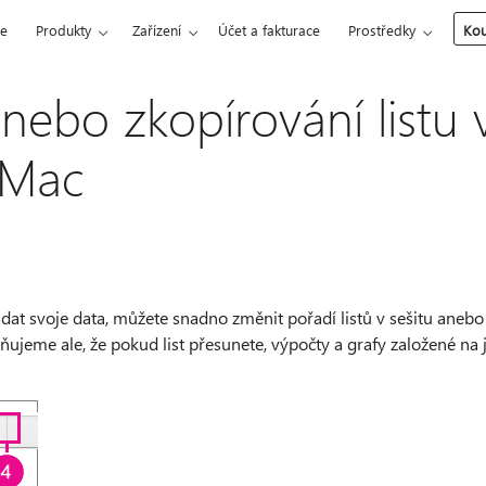
ce
Produkty
Zařízení
Účet a fakturace
Prostředky
Kou
nebo zkopírování listu v
 Mac
dat svoje data, můžete snadno změnit pořadí listů v sešitu aneb
orňujeme ale, že pokud list přesunete, výpočty a grafy založené na