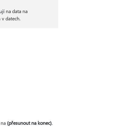
ují na data na
 v datech.
e na
(přesunout na konec)
.