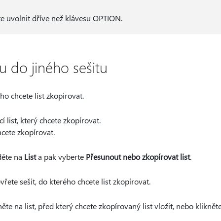
te uvolnit dříve než klávesu OPTION.
tu do jiného sešitu
ho chcete list zkopírovat.
í list, který chcete zkopírovat.
chcete zkopírovat.
děte na
List
a pak vyberte
Přesunout nebo zkopírovat list
.
vřete sešit, do kterého chcete list zkopírovat.
ěte na list, před který chcete zkopírovaný list vložit, nebo klikně