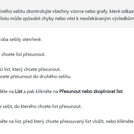
 jiného sešitu zkontrolujte všechny vzorce nebo grafy, které odkaz
tí listu může způsobit chyby nebo vést k neočekávaným výsledkům
u oba sešity otevřené.
 chcete list přesunout.
í list, který chcete přesunout.
 chcete přesunout do druhého sešitu.
děte na
List
a pak klikněte na
Přesunout nebo zkopírovat list
.
 sešit, do kterého chcete list přesunout.
ěte na list, před který chcete přesouvaný list vložit, nebo kliknět