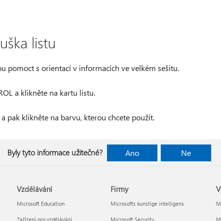
ška listu
u pomoct s orientací v informacích ve velkém sešitu.
L a klikněte na kartu listu.
a pak klikněte na barvu, kterou chcete použít.
Byly tyto informace užitečné?
Ano
Ne
Vzdělávání
Firmy
V
Microsoft Education
Microsofts kunstige intelligens
Mi
Zařízení pro vzdělávání
Microsoft Security
Mi