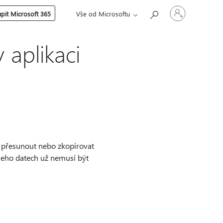
Přihlaste
pit Microsoft 365
Vše od Microsoftu
se
ke
svému
účtu
 aplikaci
o přesunout nebo zkopírovat
 jeho datech už nemusí být