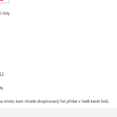
 listy
tu
N.
a místo, kam chcete zkopírovaný list přidat v řadě karet listů.