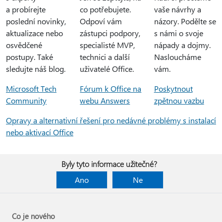
a probírejte
co potřebujete.
vaše návrhy a
poslední novinky,
Odpoví vám
názory. Podělte se
aktualizace nebo
zástupci podpory,
s námi o svoje
osvědčené
specialisté MVP,
nápady a dojmy.
postupy. Také
technici a další
Nasloucháme
sledujte náš blog.
uživatelé Office.
vám.
Microsoft Tech
Fórum k Office na
Poskytnout
Community
webu Answers
zpětnou vazbu
Opravy a alternativní řešení pro nedávné problémy s instalací
nebo aktivací Office
Byly tyto informace užitečné?
Ano
Ne
Co je nového