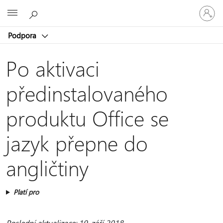
Přihlaste
Microsoft
se
ke
Podpora
svému
účtu
Po aktivaci
předinstalovaného
produktu Office se
jazyk přepne do
angličtiny
Platí pro
Poslední aktualizace: 19. září 2018