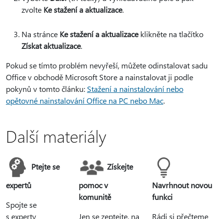
zvolte
Ke stažení a aktualizace
.
Na stránce
Ke stažení a aktualizace
klikněte na tlačítko
Získat aktualizace
.
Pokud se tímto problém nevyřeší, můžete odinstalovat sadu
Office v obchodě Microsoft Store a nainstalovat ji podle
pokynů v tomto článku:
Stažení a nainstalování nebo
opětovné nainstalování Office na PC nebo Mac
.
Další materiály
Ptejte se
Získejte
expertů
pomoc v
Navrhnout novou
komunitě
funkci
Spojte se
s experty
Jen se zeptejte, na
Rádi si přečteme