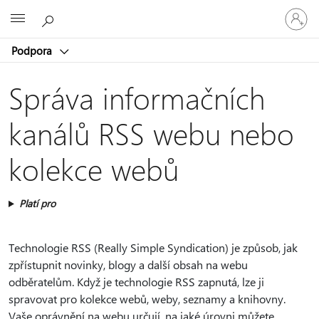
Přihlaste
Microsoft
se
ke
Podpora
svému
účtu
Správa informačních
kanálů RSS webu nebo
kolekce webů
Platí pro
Technologie RSS (Really Simple Syndication) je způsob, jak
zpřístupnit novinky, blogy a další obsah na webu
odběratelům. Když je technologie RSS zapnutá, lze ji
spravovat pro kolekce webů, weby, seznamy a knihovny.
Vaše oprávnění na webu určují, na jaké úrovni můžete