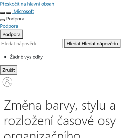
Přeskočit na hlavní obsah
Microsoft
Podpora
Podpora
Podpora
Hledat
Hledat nápovědu
Žádné výsledky
Zrušit
Přihlaste
se
ke
svému
Změna barvy, stylu a
účtu
rozložení časové osy
organizačního