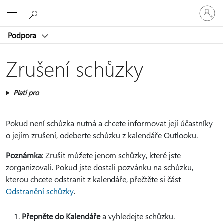
Přihlaste
Microsoft
se
ke
Podpora
svému
účtu
Zrušení schůzky
Platí pro
Pokud není schůzka nutná a chcete informovat její účastníky
o jejím zrušení, odeberte schůzku z kalendáře Outlooku.
Poznámka
: Zrušit můžete jenom schůzky, které jste
zorganizovali. Pokud jste dostali pozvánku na schůzku,
kterou chcete odstranit z kalendáře, přečtěte si část
Odstranění schůzky
.
Přepněte do Kalendáře
a vyhledejte schůzku.