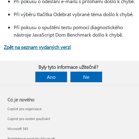
Při pokusu o odeslání e-mailů s přílohami došlo k chybě.
Při výběru tlačítka Odebrat vybrané téma došlo k chybě.
Při pokusu o spuštění testu pomocí diagnostického
nástroje JavaScript Dom Benchmark došlo k chybě.
Zpět na seznam vydaných verzí
Byly tyto informace užitečné?
Ano
Ne
Co je nového
Copilot pro organizace
Copilot pro osobní používání
Microsoft 365
Prohlédnout produkty Microsoft