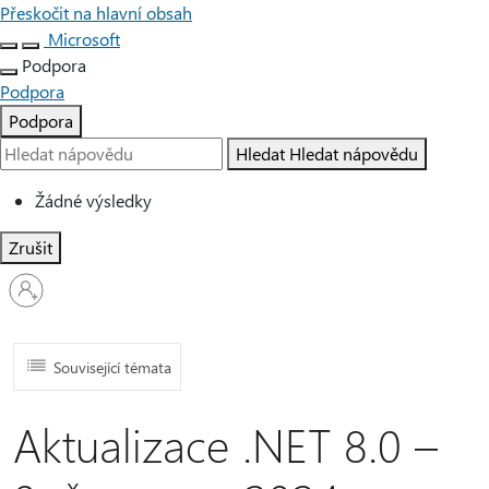
Přeskočit na hlavní obsah
Microsoft
Podpora
Podpora
Podpora
Hledat
Hledat nápovědu
Žádné výsledky
Zrušit
Přihlaste
se
ke
svému
účtu
Související témata
Aktualizace .NET 8.0 –