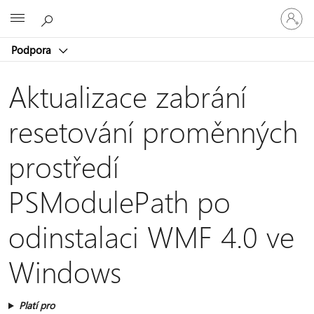
Přihlaste
Microsoft
se
ke
Podpora
svému
účtu
Aktualizace zabrání
resetování proměnných
prostředí
PSModulePath po
odinstalaci WMF 4.0 ve
Windows
Platí pro