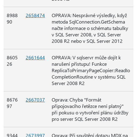
8988
2658474
OPRAVA: Nesprávné výsledky, když
90
metoda SqlConnection.GetSchema
načte informace o schématu tabulky
v SQL Server 2008, v SQL Server
2008 R2 nebo v SQL Server 2012
8605
2661644
OPRAVA: V sqlservr může dojít k
26
narušení přístupu! Funkce
ReplicaToPrimaryPageCopier::ReadIo
CompletionRoutine v systému SQL
Server 2008 R2
8676
2667037
Oprava: Chyba "Formát
97
připojovacího řetězce není platný"
při pokusu o vytvoření plánu údržby
pro server SQL Server 2008 R2
9344
2673997
Oprava: Při spuštění dotazu MDX na