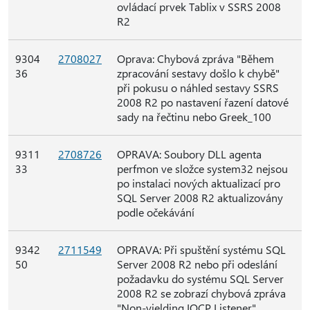
ovládací prvek Tablix v SSRS 2008
R2
9304
2708027
Oprava: Chybová zpráva "Během
36
zpracování sestavy došlo k chybě"
při pokusu o náhled sestavy SSRS
2008 R2 po nastavení řazení datové
sady na řečtinu nebo Greek_100
9311
2708726
OPRAVA: Soubory DLL agenta
33
perfmon ve složce system32 nejsou
po instalaci nových aktualizací pro
SQL Server 2008 R2 aktualizovány
podle očekávání
9342
2711549
OPRAVA: Při spuštění systému SQL
50
Server 2008 R2 nebo při odeslání
požadavku do systému SQL Server
2008 R2 se zobrazí chybová zpráva
"Non-yielding IOCP Listener"