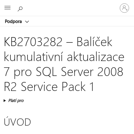
Přihlaste
Microsoft
se
ke
Podpora
svému
účtu
KB2703282 – Balíček
kumulativní aktualizace
7 pro SQL Server 2008
R2 Service Pack 1
Platí pro
ÚVOD