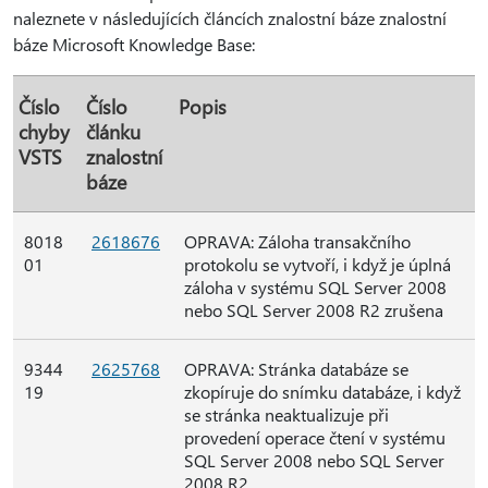
naleznete v následujících článcích znalostní báze znalostní
báze Microsoft Knowledge Base:
Číslo
Číslo
Popis
chyby
článku
VSTS
znalostní
báze
8018
2618676
OPRAVA: Záloha transakčního
01
protokolu se vytvoří, i když je úplná
záloha v systému SQL Server 2008
nebo SQL Server 2008 R2 zrušena
9344
2625768
OPRAVA: Stránka databáze se
19
zkopíruje do snímku databáze, i když
se stránka neaktualizuje při
provedení operace čtení v systému
SQL Server 2008 nebo SQL Server
2008 R2