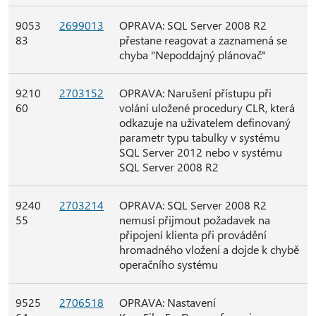
9053
2699013
OPRAVA: SQL Server 2008 R2
83
přestane reagovat a zaznamená se
chyba "Nepoddajný plánovač"
9210
2703152
OPRAVA: Narušení přístupu při
60
volání uložené procedury CLR, která
odkazuje na uživatelem definovaný
parametr typu tabulky v systému
SQL Server 2012 nebo v systému
SQL Server 2008 R2
9240
2703214
OPRAVA: SQL Server 2008 R2
55
nemusí přijmout požadavek na
připojení klienta při provádění
hromadného vložení a dojde k chybě
operačního systému
9525
2706518
OPRAVA: Nastavení