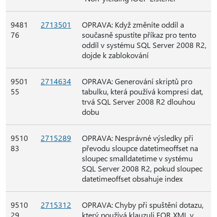
9481
2713501
OPRAVA: Když změníte oddíl a
76
současně spustíte příkaz pro tento
oddíl v systému SQL Server 2008 R2,
dojde k zablokování
9501
2714634
OPRAVA: Generování skriptů pro
55
tabulku, která používá kompresi dat,
trvá SQL Server 2008 R2 dlouhou
dobu
9510
2715289
OPRAVA: Nesprávné výsledky při
83
převodu sloupce datetimeoffset na
sloupec smalldatetime v systému
SQL Server 2008 R2, pokud sloupec
datetimeoffset obsahuje index
9510
2715312
OPRAVA: Chyby při spuštění dotazu,
29
který používá klauzuli FOR XML v