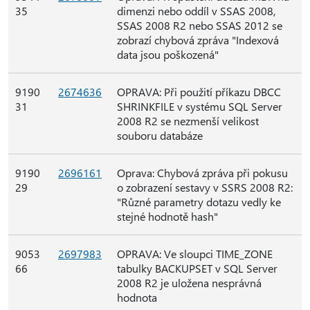
35
dimenzi nebo oddíl v SSAS 2008,
SSAS 2008 R2 nebo SSAS 2012 se
zobrazí chybová zpráva "Indexová
data jsou poškozená"
9190
2674636
OPRAVA: Při použití příkazu DBCC
31
SHRINKFILE v systému SQL Server
2008 R2 se nezmenší velikost
souboru databáze
9190
2696161
Oprava: Chybová zpráva při pokusu
29
o zobrazení sestavy v SSRS 2008 R2:
"Různé parametry dotazu vedly ke
stejné hodnotě hash"
9053
2697983
OPRAVA: Ve sloupci TIME_ZONE
66
tabulky BACKUPSET v SQL Server
2008 R2 je uložena nesprávná
hodnota