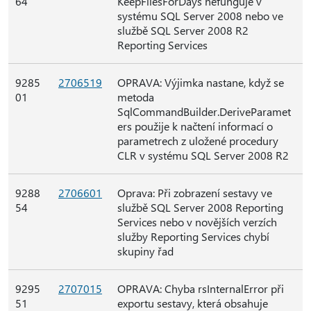
64
KeepFilesForDays nefunguje v
systému SQL Server 2008 nebo ve
službě SQL Server 2008 R2
Reporting Services
9285
2706519
OPRAVA: Výjimka nastane, když se
01
metoda
SqlCommandBuilder.DeriveParamet
ers použije k načtení informací o
parametrech z uložené procedury
CLR v systému SQL Server 2008 R2
9288
2706601
Oprava: Při zobrazení sestavy ve
54
službě SQL Server 2008 Reporting
Services nebo v novějších verzích
služby Reporting Services chybí
skupiny řad
9295
2707015
OPRAVA: Chyba rsInternalError při
51
exportu sestavy, která obsahuje