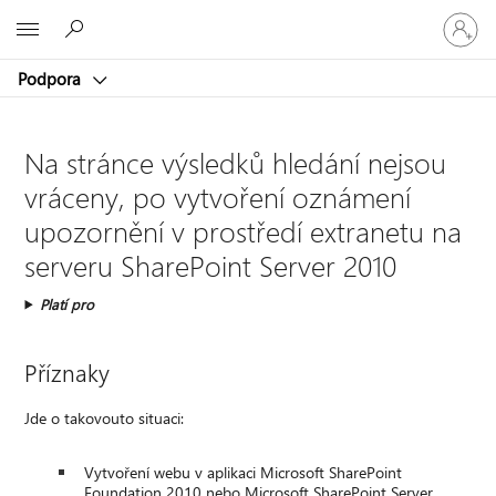
Přihlaste
Microsoft
se
ke
Podpora
svému
účtu
Na stránce výsledků hledání nejsou
vráceny, po vytvoření oznámení
upozornění v prostředí extranetu na
serveru SharePoint Server 2010
Platí pro
Příznaky
Jde o takovouto situaci:
Vytvoření webu v aplikaci Microsoft SharePoint
Foundation 2010 nebo Microsoft SharePoint Server