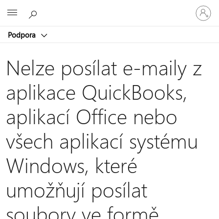
Přihlaste
Microsoft
se
ke
Podpora
svému
účtu
Nelze posílat e-maily z
aplikace QuickBooks,
aplikací Office nebo
všech aplikací systému
Windows, které
umožňují posílat
soubory ve formě