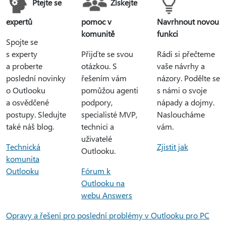
Ptejte se
Získejte
expertů
pomoc v
Navrhnout novou
komunitě
funkci
Spojte se
s experty
Přijďte se svou
Rádi si přečteme
a proberte
otázkou. S
vaše návrhy a
poslední novinky
řešením vám
názory. Podělte se
o Outlooku
pomůžou agenti
s námi o svoje
a osvědčené
podpory,
nápady a dojmy.
postupy. Sledujte
specialisté MVP,
Nasloucháme
také náš blog.
technici a
vám.
uživatelé
Technická
Zjistit jak
Outlooku.
komunita
Outlooku
Fórum k
Outlooku na
webu Answers
Opravy a řešení pro poslední problémy v Outlooku pro PC