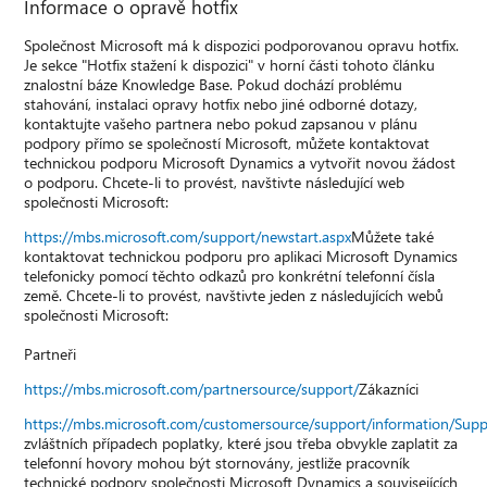
Informace o opravě hotfix
Společnost Microsoft má k dispozici podporovanou opravu hotfix.
Je sekce "Hotfix stažení k dispozici" v horní části tohoto článku
znalostní báze Knowledge Base. Pokud dochází problému
stahování, instalaci opravy hotfix nebo jiné odborné dotazy,
kontaktujte vašeho partnera nebo pokud zapsanou v plánu
podpory přímo se společností Microsoft, můžete kontaktovat
technickou podporu Microsoft Dynamics a vytvořit novou žádost
o podporu. Chcete-li to provést, navštivte následující web
společnosti Microsoft:
https://mbs.microsoft.com/support/newstart.aspx
Můžete také
kontaktovat technickou podporu pro aplikaci Microsoft Dynamics
telefonicky pomocí těchto odkazů pro konkrétní telefonní čísla
země. Chcete-li to provést, navštivte jeden z následujících webů
společnosti Microsoft:
Partneři
https://mbs.microsoft.com/partnersource/support/
Zákazníci
https://mbs.microsoft.com/customersource/support/information/Sup
zvláštních případech poplatky, které jsou třeba obvykle zaplatit za
telefonní hovory mohou být stornovány, jestliže pracovník
technické podpory společnosti Microsoft Dynamics a souvisejících