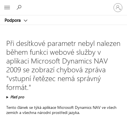
Přihlaste
Microsoft
se
ke
Podpora
svému
účtu
Při desítkové parametr nebyl nalezen
během funkci webové služby v
aplikaci Microsoft Dynamics NAV
2009 se zobrazí chybová zpráva
"vstupní řetězec nemá správný
formát."
Platí pro
Tento článek se týká aplikace Microsoft Dynamics NAV ve všech
zemích a všechna národní prostředí jazyka.