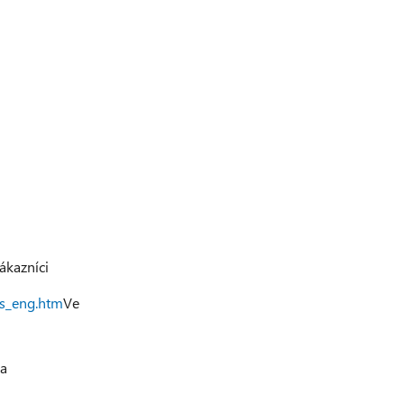
ákazníci
ts_eng.htm
Ve
 a