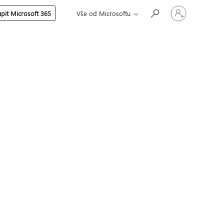
Přihlaste
pit Microsoft 365
Vše od Microsoftu
se
ke
svému
účtu