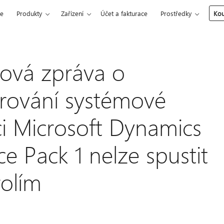
ce
Produkty
Zařízení
Účet a fakturace
Prostředky
Kou
bová zpráva o
rování systémové
ci Microsoft Dynamics
e Pack 1 nelze spustit
rolím