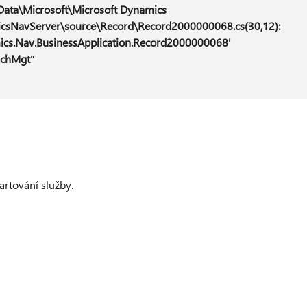
Data\Microsoft\Microsoft Dynamics
csNavServer\source\Record\Record2000000068.cs(30,12):
ics.Nav.BusinessApplication.Record2000000068'
nchMgt
"
artování služby.