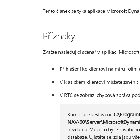
Tento článek se týká aplikace Microsoft Dyn
Příznaky
Zvažte následující scénář v aplikaci Microso
Přihlášení ke klientovi na míru rolím 
V klasickém klientovi můžete změnit
V RTC se zobrazí chybová zpráva pod
Kompilace sestavení '
C:\ProgramD
NAV\60\Server\MicrosoftDynami
nezdařila. Může to být způsobeno 
databáze. Ujistěte se, zda jsou vše