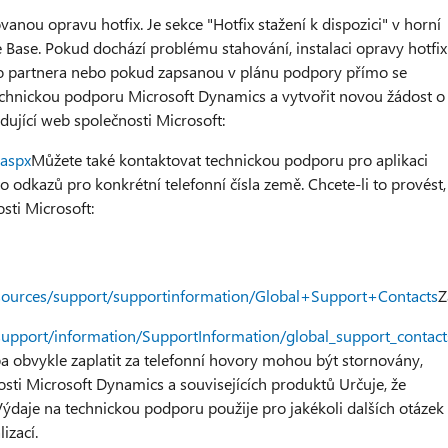
nou opravu hotfix. Je sekce "Hotfix stažení k dispozici" v horní
 Base. Pokud dochází problému stahování, instalaci opravy hotfix
ho partnera nebo pokud zapsanou v plánu podpory přímo se
echnickou podporu Microsoft Dynamics a vytvořit novou žádost o
edující web společnosti Microsoft:
.aspx
Můžete také kontaktovat technickou podporu pro aplikaci
 odkazů pro konkrétní telefonní čísla země. Chcete-li to provést,
sti Microsoft:
esources/support/supportinformation/Global+Support+Contacts
Z
support/information/SupportInformation/global_support_contac
eba obvykle zaplatit za telefonní hovory mohou být stornovány,
osti Microsoft Dynamics a souvisejících produktů Určuje, že
Výdaje na technickou podporu použije pro jakékoli dalších otázek
izací.