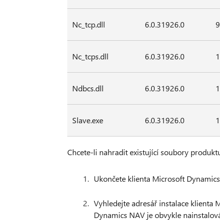
Nc_tcp.dll
6.0.31926.0
9
Nc_tcps.dll
6.0.31926.0
1
Ndbcs.dll
6.0.31926.0
1
Slave.exe
6.0.31926.0
1
Chcete-li nahradit existující soubory produk
Ukončete klienta Microsoft Dynamics
Vyhledejte adresář instalace klienta 
Dynamics NAV je obvykle nainstalová