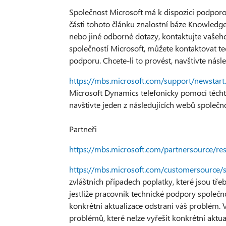
Společnost Microsoft má k dispozici podporova
části tohoto článku znalostní báze Knowledge
nebo jiné odborné dotazy, kontaktujte vaše
společností Microsoft, můžete kontaktovat t
podporu. Chcete-li to provést, navštivte násl
https://mbs.microsoft.com/support/newstart
Microsoft Dynamics telefonicky pomocí těchto
navštivte jeden z následujících webů společno
Partneři
https://mbs.microsoft.com/partnersource/r
https://mbs.microsoft.com/customersource/
zvláštních případech poplatky, které jsou tř
jestliže pracovník technické podpory společn
konkrétní aktualizace odstraní váš problém. 
problémů, které nelze vyřešit konkrétní aktual