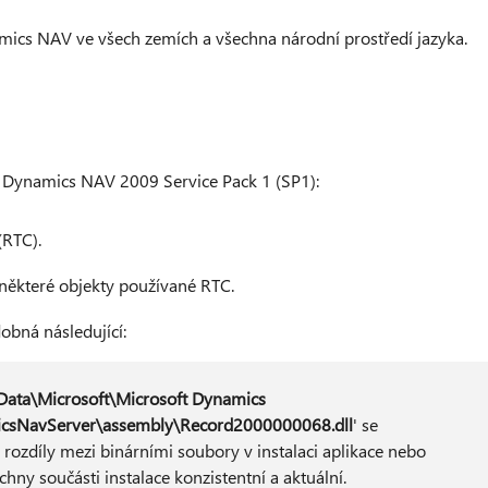
amics NAV ve všech zemích a všechna národní prostředí jazyka.
ft Dynamics NAV 2009 Service Pack 1 (SP1):
(RTC).
 některé objekty používané RTC.
obná následující:
ata\Microsoft\Microsoft Dynamics
csNavServer\assembly\Record2000000068.dll
' se
rozdíly mezi binárními soubory v instalaci aplikace nebo
chny součásti instalace konzistentní a aktuální.