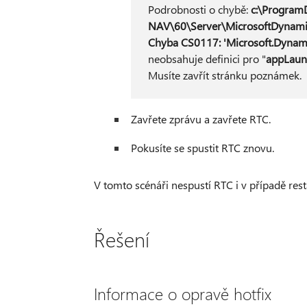
Podrobnosti o chybě:
c:\Program
NAV\60\Server\MicrosoftDynami
Chyba CS0117: 'Microsoft.Dynam
neobsahuje definici pro "
appLau
Musíte zavřít stránku poznámek.
Zavřete zprávu a zavřete RTC.
Pokusíte se spustit RTC znovu.
V tomto scénáři nespustí RTC i v případě rest
Řešení
Informace o opravě hotfix