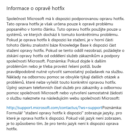
Informace o opravě hotfix
Společnost Microsoft má k dispozici podporovanou opravu hotfix.
Tato oprava hotfix je však určena pouze k opravě problému
popsaného v tomto článku. Tuto opravu hotfix použijte pouze u
systémů, ve kterých dochází k tomuto konkrétnímu problému.
Pokud je oprava hotfix k dispozici ke stažení, je v horní části
tohoto článku znalostní báze Knowledge Base k dispozici část
stažení opravy hotfix. Pokud se tento oddíl nezobrazí, požádejte o
získání opravy hotfix od oddělení služeb zákazníkům a podpory
společnosti Microsoft. Poznámka: Pokud dojde k dalším
problémům nebo je třeba provést řešení potíží, bude
pravděpodobně nutné vytvořit samostatný požadavek na službu.
Náklady na odbornou pomoc se obvykle týkají dalších otázek a
problémů, které nelze vyřešit touto konkrétní opravou hotfix.
Úplný seznam telefonních čísel služeb pro zákazníky a odbornou
pomoc společnosti Microsoft nebo vytvoření samostatné žádosti
o službu naleznete na následujícím webu společnosti Microsoft:
http://support.microsoft.com/contactus/?ws=support
Poznámka:
Formulář "stažení opravy hotfix k dispozici" zobrazuje jazyky, pro
které je oprava hotfix k dispozici. Pokud váš jazyk není zobrazen,
je to způsobeno tím, že pro tento jazyk není k dispozici oprava
hotfix.