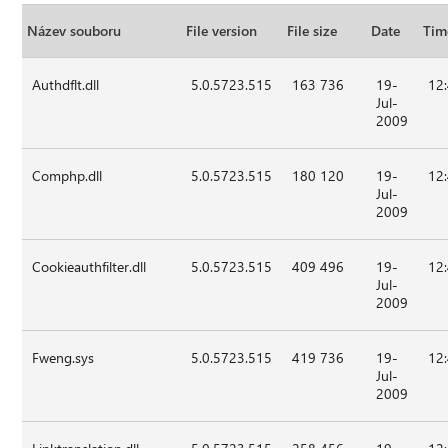
Název souboru
File version
File size
Date
Tim
Authdflt.dll
5.0.5723.515
163 736
19-
12
Jul-
2009
Comphp.dll
5.0.5723.515
180 120
19-
12
Jul-
2009
Cookieauthfilter.dll
5.0.5723.515
409 496
19-
12
Jul-
2009
Fweng.sys
5.0.5723.515
419 736
19-
12
Jul-
2009