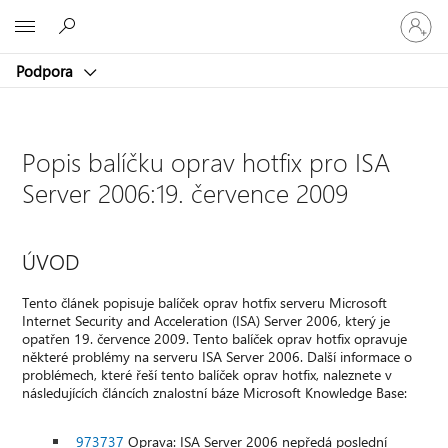
Přihlaste
Microsoft
se
ke
Podpora
svému
účtu
Popis balíčku oprav hotfix pro ISA
Server 2006:19. července 2009
ÚVOD
Tento článek popisuje balíček oprav hotfix serveru Microsoft
Internet Security and Acceleration (ISA) Server 2006, který je
opatřen 19. července 2009. Tento balíček oprav hotfix opravuje
některé problémy na serveru ISA Server 2006. Další informace o
problémech, které řeší tento balíček oprav hotfix, naleznete v
následujících článcích znalostní báze Microsoft Knowledge Base:
973737
Oprava: ISA Server 2006 nepředá poslední