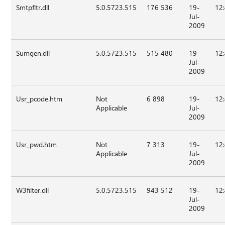
Smtpfltr.dll
5.0.5723.515
176 536
19-
12
Jul-
2009
Sumgen.dll
5.0.5723.515
515 480
19-
12
Jul-
2009
Usr_pcode.htm
Not
6 898
19-
12
Applicable
Jul-
2009
Usr_pwd.htm
Not
7 313
19-
12
Applicable
Jul-
2009
W3filter.dll
5.0.5723.515
943 512
19-
12
Jul-
2009