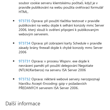
soubor cookie serveru klientskému počítači, když je v
pravidle publikování na webu použita ověřovací formulář
HTML.
973735
Oprava: při použití tlačítka testovat v pravidle
publikování na webu dojde k selhání konzoly mmc Server
2006, který slouží k ověření připojení k publikovaným
webovým serverem.
973734
Oprava: při zobrazení karty Schedule v pravidle
zásady brány firewall dojde k chybě konzoly mmc Server
2006
973731
Oprava: v procesu Wspsrv. exe dojde k
nevrácení paměti při použití delegování Negotiate
(NTLM/Kerberos) na serveru ISA Server 2006
973732
Oprava: některé webové servery nerozpoznají
hlavičku Accept-Encoding: gzip v požadavcích
PŘEDANÝCH serverem ISA Server 2006.
Další informace