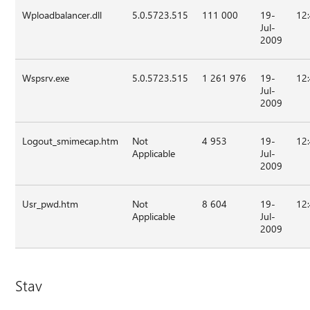
Wploadbalancer.dll
5.0.5723.515
111 000
19-
12
Jul-
2009
Wspsrv.exe
5.0.5723.515
1 261 976
19-
12
Jul-
2009
Logout_smimecap.htm
Not
4 953
19-
12
Applicable
Jul-
2009
Usr_pwd.htm
Not
8 604
19-
12
Applicable
Jul-
2009
Stav