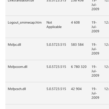
Linktranslation.dll
5.0.5723.515
258 456
19-
12
Jul-
2009
Logout_smimecap.htm
Not
4 608
19-
12
Applicable
Jul-
2009
Msfpc.dll
5.0.5723.515
583 584
19-
12
Jul-
2009
Msfpccom.dll
5.0.5723.515
6 780 320
19-
12
Jul-
2009
Msfpcsch.dll
5.0.5723.515
42 904
19-
12
Jul-
2009