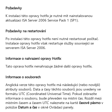
Požadavky
K instalaci této opravy hotfix je nutné mít nainstalovanou
aktualizaci ISA Server 2006 Service Pack 1 (SP1).
Požadavky na restartování
Po instalaci této opravy hotfix není nutné restartovat počítač.
Instalace opravy hotfix však restartuje služby související se
serverem ISA Server 2006.
Informace o nahrazení opravy Hotfix
Tato oprava hotfix nenahrazuje žádné další opravy hotfix.
Informace o souborech
Anglická verze této opravy hotfix má následující (nebo novější)
atributy souborů. Data a časy těchto souborů jsou uvedeny ve
formátu UTC (Coordinated Universal Time). Pokud zobrazíte
informace o souboru, bude převeden na místní čas. Rozdíl mezi
místním časem a časem UTC naleznete na kartě
časové pásmo
v
položce
Datum a čas
v okně Ovládací panely.