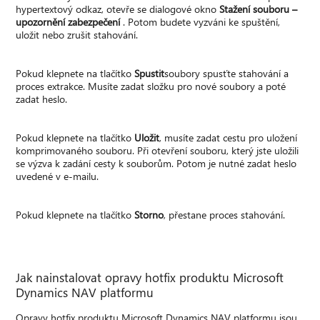
hypertextový odkaz, otevře se dialogové okno
Stažení souboru –
upozornění zabezpečení
. Potom budete vyzváni ke spuštění,
uložit nebo zrušit stahování.
Pokud klepnete na tlačítko
Spustit
soubory spusťte stahování a
proces extrakce. Musíte zadat složku pro nové soubory a poté
zadat heslo.
Pokud klepnete na tlačítko
Uložit
, musíte zadat cestu pro uložení
komprimovaného souboru. Při otevření souboru, který jste uložili
se výzva k zadání cesty k souborům. Potom je nutné zadat heslo
uvedené v e-mailu.
Pokud klepnete na tlačítko
Storno
, přestane proces stahování.
Jak nainstalovat opravy hotfix produktu Microsoft
Dynamics NAV platformu
Opravy hotfix produktu Microsoft Dynamics NAV platformu jsou