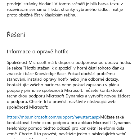
prodejní stránky hledání. V tomto scénáři je bílá barva textu v
rozevíracím seznamu Hledat stránky vybraného řádku. Text je
proto obtížné číst v klasickém režimu.
Řešení
Informace o opravě hotfix
Společnost Microsoft má k dispozici podporovanou opravu hotfix.
Je sekce "Hotfix stažení k dispozici" v horní části tohoto článku
znalostní báze Knowledge Base. Pokud dochází problému
stahování, instalaci opravy hotfix nebo jiné odborné dotazy,
kontaktujte vašeho partnera nebo pokud zapsanou v plánu
podpory přímo se společností Microsoft, můžete kontaktovat
technickou podporu Microsoft Dynamics a vytvořit novou žádost
o podporu. Chcete-li to provést, navštivte následující web
společnosti Microsoft:
https://mbs.microsoft.com/support/newstart.aspx
Můžete také
kontaktovat technickou podporu pro aplikaci Microsoft Dynamics
telefonicky pomocí těchto odkazů pro konkrétní telefonní čísla
země. Chcete-li to provést, navštivte jeden z následujících webů