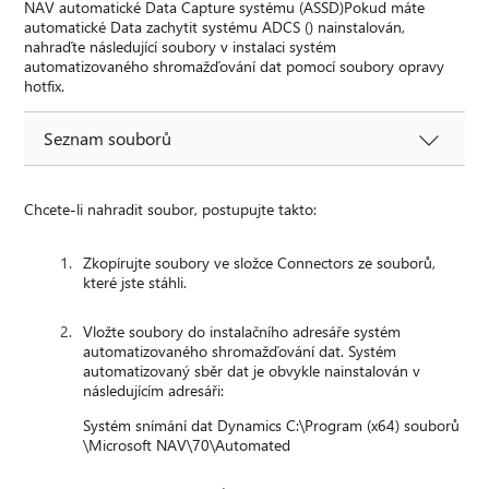
NAV automatické Data Capture systému (ASSD)Pokud máte
automatické Data zachytit systému ADCS () nainstalován,
nahraďte následující soubory v instalaci systém
automatizovaného shromažďování dat pomocí soubory opravy
hotfix.
Seznam souborů
Chcete-li nahradit soubor, postupujte takto:
Zkopírujte soubory ve složce Connectors ze souborů,
které jste stáhli.
Vložte soubory do instalačního adresáře systém
automatizovaného shromažďování dat. Systém
automatizovaný sběr dat je obvykle nainstalován v
následujícím adresáři:
Systém snímání dat Dynamics C:\Program (x64) souborů
\Microsoft NAV\70\Automated