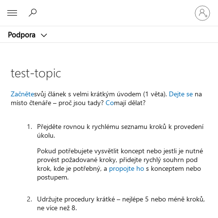
Přihlaste
Microsoft
se
ke
Podpora
svému
účtu
test-topic
Začněte
svůj článek s velmi krátkým úvodem (1 věta).
Dejte se
na
místo čtenáře – proč jsou tady?
Co
mají dělat?
Přejděte rovnou k rychlému seznamu kroků k provedení
úkolu.
Pokud potřebujete vysvětlit koncept nebo jestli je nutné
provést požadované kroky, přidejte rychlý souhrn pod
krok, kde je potřebný, a
propojte ho
s konceptem nebo
postupem.
Udržujte procedury krátké – nejlépe 5 nebo méně kroků,
ne více než 8.