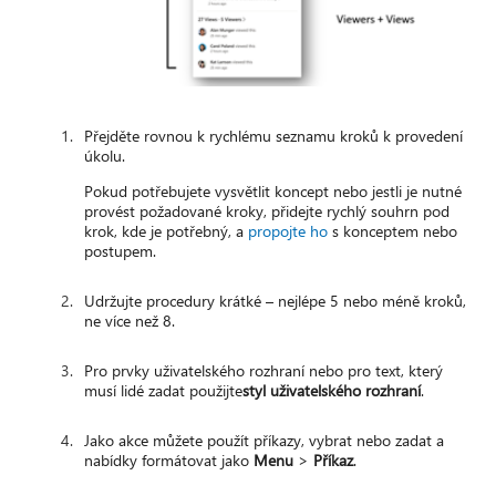
Přejděte rovnou k rychlému seznamu kroků k provedení
úkolu.
Pokud potřebujete vysvětlit koncept nebo jestli je nutné
provést požadované kroky, přidejte rychlý souhrn pod
krok, kde je potřebný, a
propojte ho
s konceptem nebo
postupem.
Udržujte procedury krátké – nejlépe 5 nebo méně kroků,
ne více než 8.
Pro prvky uživatelského rozhraní nebo pro text, který
musí lidé zadat použijte
styl uživatelského rozhraní
.
Jako akce můžete použít příkazy, vybrat nebo zadat a
nabídky formátovat jako
Menu
>
Příkaz
.