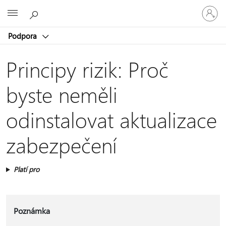
Přihlaste
Microsoft
se
ke
Podpora
svému
účtu
Principy rizik: Proč
byste neměli
odinstalovat aktualizace
zabezpečení
Platí pro
Poznámka