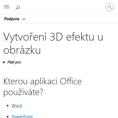
Přihlaste
Microsoft
se
ke
Podpora
svému
účtu
Vytvoření 3D efektu u
obrázku
Platí pro
Kterou aplikaci Office
používáte?
Word
PowerPoint