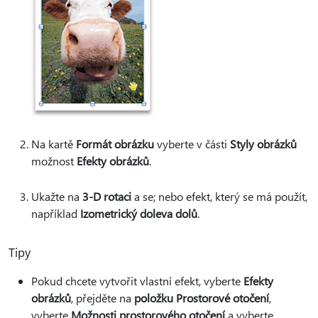
Na kartě
Formát obrázku
vyberte v části
Styly obrázků
možnost
Efekty obrázků
.
Ukažte na
3-D rotaci
a se; nebo efekt, který se má použít,
například
Izometrický doleva dolů
.
Tipy
Pokud chcete vytvořit vlastní efekt, vyberte
Efekty
obrázků
, přejděte na
položku Prostorové otočení
,
vyberte
Možnosti prostorového otočení
a vyberte