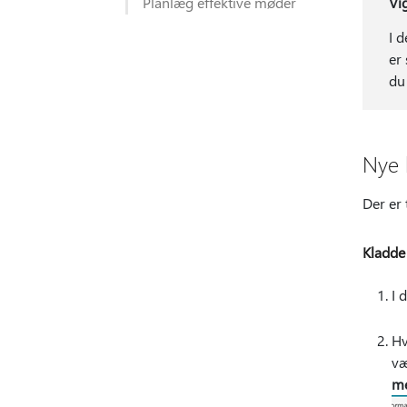
Planlæg effektive møder
Vi
I 
er 
du
Nye 
Der er 
Kladde
I 
Hv
v
me