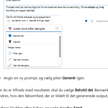
Angiv en ny prompt, og vælg pilen
Generér
igen.
r du er tilfreds med resultatet, skal du vælge
Behold det
. Bemærk
dres, hvis den følsomhed, der er tildelt til det genererede output
diger kladden efter behov, og vælg derefter
Send
.