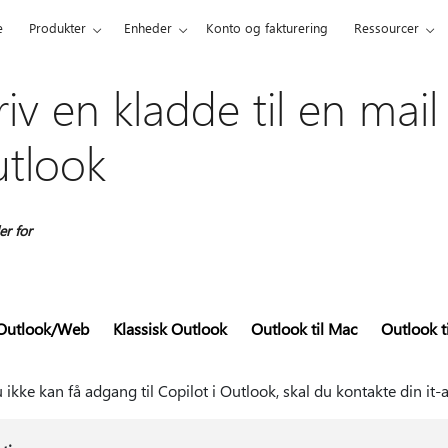
e
Produkter
Enheder
Konto og fakturering
Ressourcer
riv en kladde til en mai
tlook
r for
Outlook/Web
Klassisk Outlook
Outlook til Mac
Outlook t
 ikke kan få adgang til Copilot i Outlook, skal du kontakte din it-