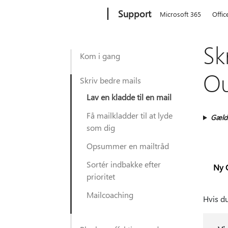
Microsoft
Support
Microsoft 365
Offic
Sk
Kom i gang
Ou
Skriv bedre mails
Lav en kladde til en mail
Få mailkladder til at lyde
Gælde
som dig
Opsummer en mailtråd
Sortér indbakke efter
Ny 
prioritet
Mailcoaching
Hvis du