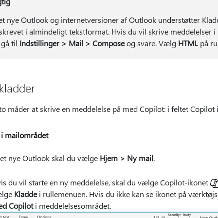
gtig
det nye Outlook og internetversioner af Outlook understøtter Kla
skrevet i almindeligt tekstformat. Hvis du vil skrive meddelelser i
 gå til
Indstillinger > Mail > Compose
og svare. Vælg
HTML
på rul
kladder
to måder at skrive en meddelelse på med Copilot: i feltet Copilot
 i mailområdet
det nye Outlook skal du vælge
Hjem > Ny mail
.
is du vil starte en ny meddelelse, skal du vælge Copilot-ikonet
ælge
Kladde
i rullemenuen. Hvis du ikke kan se ikonet på værktøjs
d Copilot
i meddelelsesområdet.