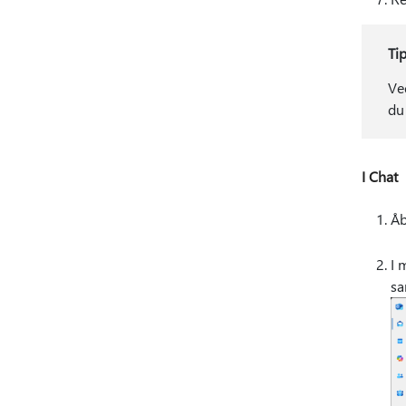
Ti
Ve
du
I Chat
Åb
I 
sa