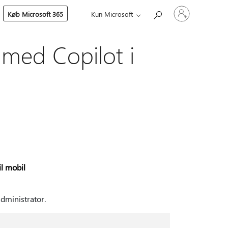
Log
Køb Microsoft 365
Kun Microsoft
på
din
konto
l med Copilot i
il mobil
administrator.