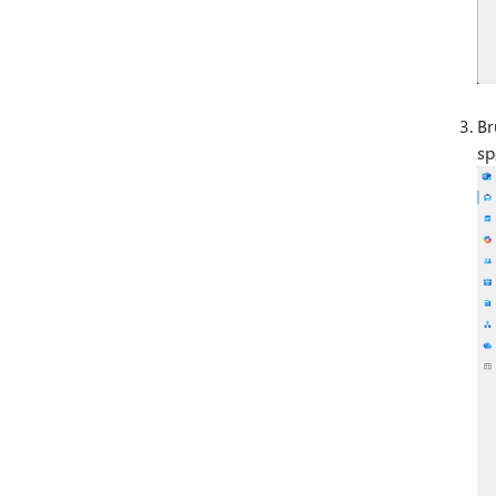
Br
sp