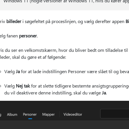
Windows 11 (nogle versioner af Windows 11, hvis du kører appe
riv
billeder
i søgefeltet på proceslinjen, og vælg derefter appen
B
lg fanen
personer
.
is du ser en velkomstskærm, hvor du bliver bedt om tilladelse til 
lleder, skal du gøre et af følgende:
Vælg
Ja
for at lade indstillingen Personer være slået til og be
Vælg
Nej tak
for at slette tidligere bestemte ansigtsgrupperinge
du vil deaktivere denne indstilling, skal du vælge
Ja
.