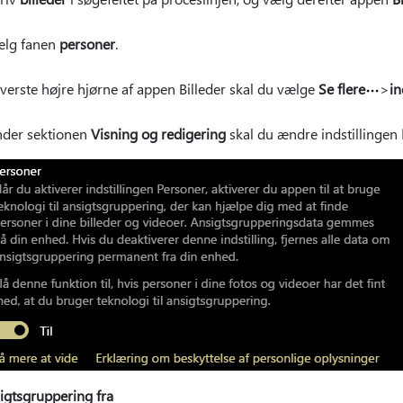
lg fanen
personer
.
øverste højre hjørne af appen Billeder skal du vælge
Se flere
>
in
der sektionen
Visning og redigering
skal du ændre indstillingen
igtsgruppering fra