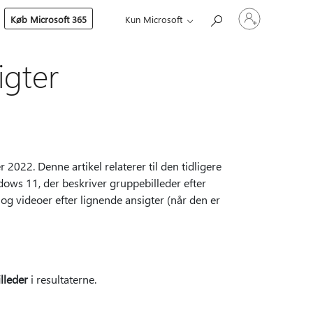
Log
Køb Microsoft 365
Kun Microsoft
på
din
konto
igter
2022. Denne artikel relaterer til den tidligere
ows 11, der beskriver gruppebilleder efter
og videoer efter lignende ansigter (når den er
illeder
i resultaterne.