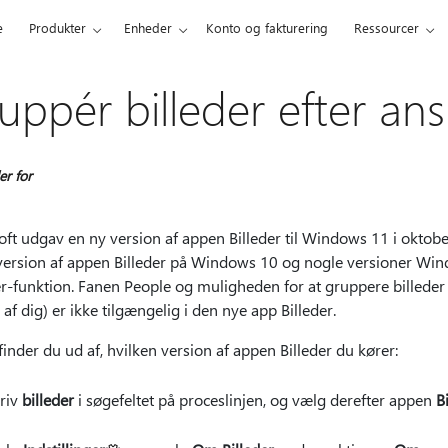
e
Produkter
Enheder
Konto og fakturering
Ressourcer
uppér billeder efter ans
r for
ft udgav en ny version af appen Billeder til Windows 11 i oktober 
version af appen Billeder på Windows 10 og nogle versioner Wind
r-funktion. Fanen People og muligheden for at gruppere billeder 
il af dig) er ikke tilgængelig i den nye app Billeder.
inder du ud af, hvilken version af appen Billeder du kører:
riv
billeder
i søgefeltet på proceslinjen, og vælg derefter appen
B