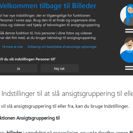
Indstillinger til at slå ansigtsgruppering til ell
vil slå ansigtsgruppering til eller fra, kan du bruge Indstillinger.
ktionen Ansigtsgruppering til
riv
billeder
i søgefeltet på proceslinjen, og vælg derefter appen
B