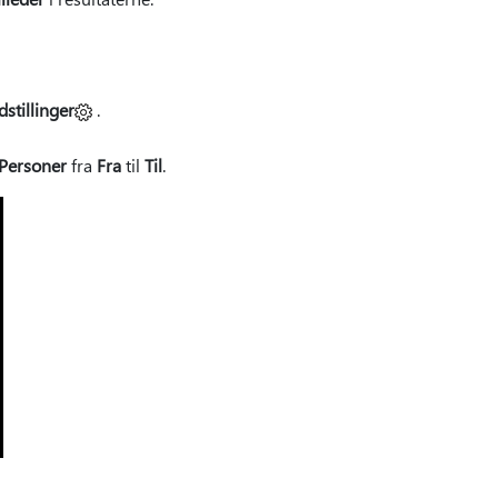
dstillinger
.
Personer
fra
Fra
til
Til
.