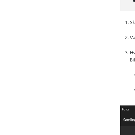
Sk
Væ
Hv
Bi