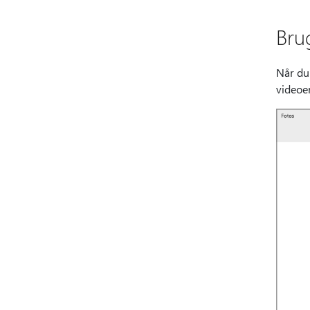
Bru
Når du 
videoer