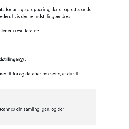
data for ansigtsgruppering, der er oprettet under
heden, hvis denne indstilling ændres.
illeder
i resultaterne.
dstillinger
.
ner
til
fra
og derefter bekræfte, at du vil
, scannes din samling igen, og der