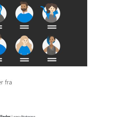
er fra
illeder
i resultaterne.