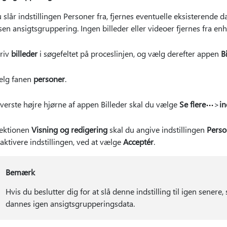
 slår indstillingen Personer fra, fjernes eventuelle eksisterende 
en ansigtsgruppering. Ingen billeder eller videoer fjernes fra en
riv
billeder
i søgefeltet på proceslinjen, og vælg derefter appen
B
lg fanen
personer
.
øverste højre hjørne af appen Billeder skal du vælge
Se flere
>
in
sektionen
Visning og redigering
skal du angive indstillingen
Perso
aktivere indstillingen, ved at vælge
Acceptér
.
Bemærk
Hvis du beslutter dig for at slå denne indstilling til igen senere
dannes igen ansigtsgrupperingsdata.