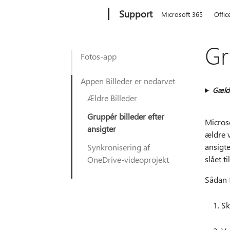
Microsoft
Support
Microsoft 365
Offic
Gr
Fotos-app
Appen Billeder er nedarvet
Gælde
Ældre Billeder
Gruppér billeder efter
Microso
ansigter
ældre 
ansigte
Synkronisering af
slået t
OneDrive-videoprojekt
Sådan f
Sk