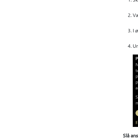
Væ
I 
Un
Slå ans