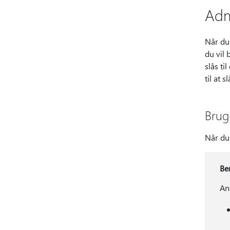
Adm
Når du 
du vil 
slås ti
til at s
Brug 
Når du 
Be
An