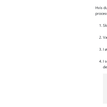
Hvis du
process
Sk
Væ
I 
I 
de