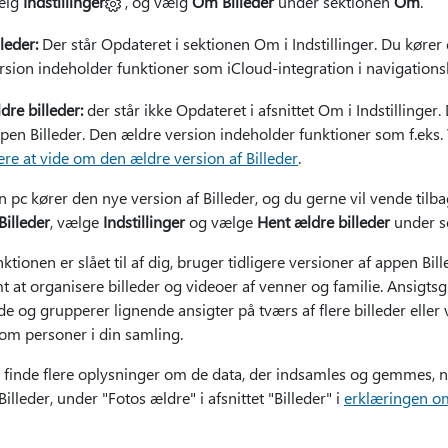
ælg
Indstillinger
, og vælg
Om Billeder
under sektionen
Om
.
lleder:
Der står Opdateret i sektionen Om i Indstillinger. Du kører
rsion indeholder funktioner som iCloud-integration i navigationsli
dre billeder:
der står ikke Opdateret i afsnittet Om i Indstillinger.
pen Billeder. Den ældre version indeholder funktioner som f.eks
re at vide om den ældre version af Billeder
.
n pc kører den nye version af Billeder, og du gerne vil vende tilba
Billeder
, vælge
Indstillinger
og vælge
Hent ældre billeder
under s
ktionen er slået til af dig, bruger tidligere versioner af appen Bill
 at organisere billeder og videoer af venner og familie. Ansigtsg
ede og grupperer lignende ansigter på tværs af flere billeder elle
om personer i din samling.
 finde flere oplysninger om de data, der indsamles og gemmes, nå
illeder, under "Fotos ældre" i afsnittet "Billeder" i
erklæringen om