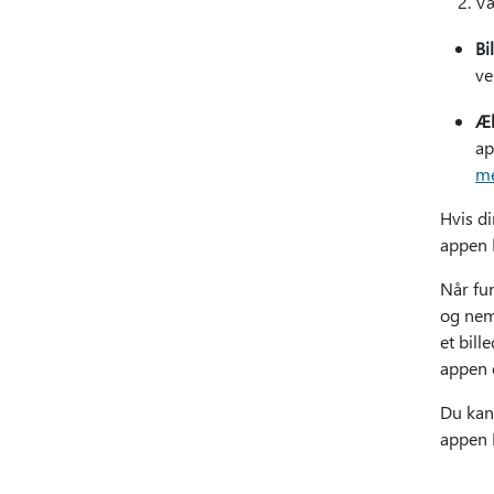
V
Bi
ve
Æl
ap
me
Hvis di
appen
Når fun
og nemt
et bill
appen 
Du kan
appen B