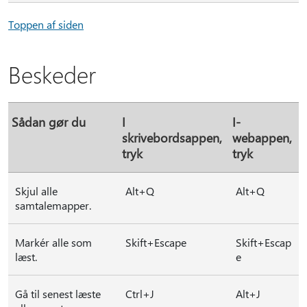
Toppen af siden
Beskeder
Sådan gør du
I
I-
skrivebordsappen,
webappen,
tryk
tryk
Skjul alle
Alt+Q
Alt+Q
samtalemapper.
Markér alle som
Skift+Escape
Skift+Escap
læst.
e
Gå til senest læste
Ctrl+J
Alt+J