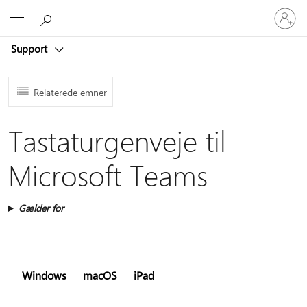
Log
Microsoft
på
din
Support
konto
Relaterede emner
Tastaturgenveje til
Microsoft Teams
Gælder for
Windows
macOS
iPad