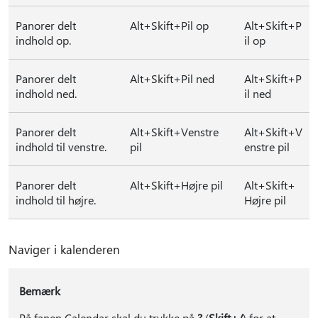
Panorer delt
Alt+Skift+Pil op
Alt+Skift+P
indhold op.
il op
Panorer delt
Alt+Skift+Pil ned
Alt+Skift+P
indhold ned.
il ned
Panorer delt
Alt+Skift+Venstre
Alt+Skift+V
indhold til venstre.
pil
enstre pil
Panorer delt
Alt+Skift+Højre pil
Alt+Skift+
indhold til højre.
Højre pil
Naviger i kalenderen
Bemærk
På fanen Calendar skal du trykke på
?
(
Skift+/
) for at