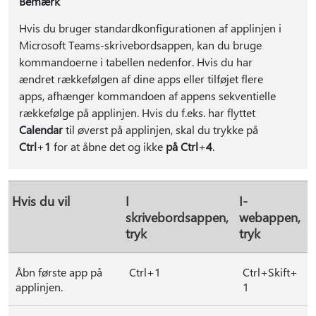
Bemærk
Hvis du bruger standardkonfigurationen af applinjen i
Microsoft Teams-skrivebordsappen, kan du bruge
kommandoerne i tabellen nedenfor. Hvis du har
ændret rækkefølgen af dine apps eller tilføjet flere
apps, afhænger kommandoen af appens sekventielle
rækkefølge på applinjen. Hvis du f.eks. har flyttet
Calendar
til øverst på applinjen, skal du trykke på
Ctrl
+
1
for at åbne det og ikke
på Ctrl
+
4
.
Hvis du vil
I
I-
skrivebordsappen,
webappen,
tryk
tryk
Åbn første app på
Ctrl+1
Ctrl+Skift+
applinjen.
1