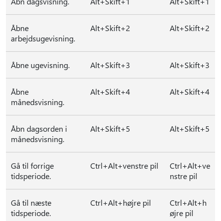
Åbn dagsvisning.
Alt+Skift+1
Alt+Skift+1
Åbne
Alt+Skift+2
Alt+Skift+2
arbejdsugevisning.
Åbne ugevisning.
Alt+Skift+3
Alt+Skift+3
Åbne
Alt+Skift+4
Alt+Skift+4
månedsvisning.
Åbn dagsorden i
Alt+Skift+5
Alt+Skift+5
månedsvisning.
Gå til forrige
Ctrl+Alt+venstre pil
Ctrl+Alt+ve
tidsperiode.
nstre pil
Gå til næste
Ctrl+Alt+højre pil
Ctrl+Alt+h
tidsperiode.
øjre pil