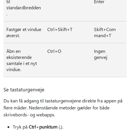
til
Enter
standardbredden
.
Fastgør et vindue
Ctrl+Skift+T
Skift+Com
øverst.
mand+T
Åbn en
Ctrl+O
Ingen
eksisterende
genvej
samtale i et nyt
vindue.
Se tastaturgenveje
Du kan få adgang til tastaturgenvejene direkte fra appen på
flere måder. Nedenstående metoder gælder for både
skrivebords- og webapps.
Tryk på
Ctrl
+
punktum
(
.
).