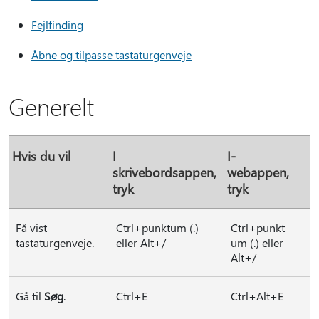
Fejlfinding
Åbne og tilpasse tastaturgenveje
Generelt
Hvis du vil
I
I-
skrivebordsappen,
webappen,
tryk
tryk
Få vist
Ctrl+punktum (.)
Ctrl+punkt
tastaturgenveje.
eller Alt+/
um (.) eller
Alt+/
Gå til
Søg
.
Ctrl+E
Ctrl+Alt+E