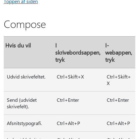
Toppen af siden
Compose
Hvis du vil
I
I-
skrivebordsappen,
webappen,
tryk
tryk
Udvid skrivefeltet.
Ctrl+Skift+X
Ctrl+Skift+
X
Send (udvidet
Ctrl+Enter
Ctrl+Enter
skrivefelt).
Afsnitstypografi.
Ctrl+Alt+P
Ctrl+Alt+P