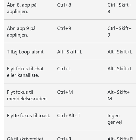
Åbn 8. app på
Ctrl+8
Ctrl+Skift+
applinjen.
8
Åbn app 9 på
Ctrl+9
Ctrl+Skift+
applinjen.
9
Tilføj Loop-afsnit.
Alt+Skift+L
Alt+Skift+L
Flyt fokus til chat
Ctrl+L
Alt+Skift+L
eller kanalliste.
Flyt fokus til
Ctrl+M
Alt+Skift+
meddelelsesruden.
M
Flytte fokus til toast.
Ctrl+Alt+T
Ingen
genvej
Gå til skrivefeltet.
Ctrl+R
Alt+Skift+R