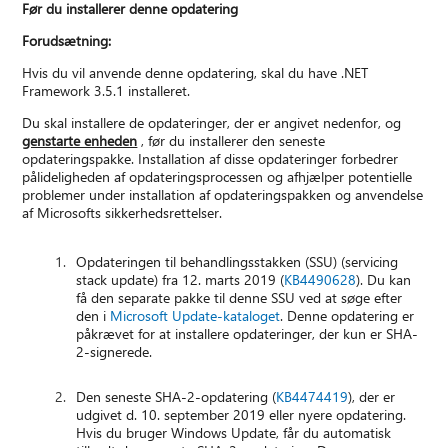
Før du installerer denne opdatering
Forudsætning:
Hvis du vil anvende denne opdatering, skal du have .NET
Framework 3.5.1 installeret.
Du skal installere de opdateringer, der er angivet nedenfor, og
genstarte enheden
, før du installerer den seneste
opdateringspakke. Installation af disse opdateringer forbedrer
pålideligheden af opdateringsprocessen og afhjælper potentielle
problemer under installation af opdateringspakken og anvendelse
af Microsofts sikkerhedsrettelser.
Opdateringen til behandlingsstakken (SSU) (servicing
stack update) fra 12. marts 2019 (
KB4490628
). Du kan
få den separate pakke til denne SSU ved at søge efter
den i
Microsoft Update-kataloget
. Denne opdatering er
påkrævet for at installere opdateringer, der kun er SHA-
2-signerede.
Den seneste SHA-2-opdatering (
KB4474419
), der er
udgivet d. 10. september 2019 eller nyere opdatering.
Hvis du bruger Windows Update, får du automatisk