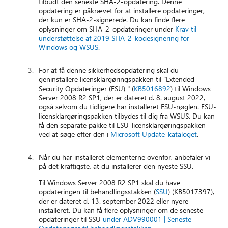
tilbudt den seneste SHA-2-opdatering. Denne
opdatering er påkrævet for at installere opdateringer,
der kun er SHA-2-signerede. Du kan finde flere
oplysninger om SHA-2-opdateringer under
Krav til
understøttelse af 2019 SHA-2-kodesignering for
Windows og WSUS
.
For at få denne sikkerhedsopdatering skal du
geninstallere licensklargøringspakken til "Extended
Security Opdateringer (ESU) " (
KB5016892
) til Windows
Server 2008 R2 SP1, der er dateret d. 8. august 2022,
også selvom du tidligere har installeret ESU-nøglen. ESU-
licensklargøringspakken tilbydes til dig fra WSUS. Du kan
få den separate pakke til ESU-licensklargøringspakken
ved at søge efter den i
Microsoft Update-kataloget
.
Når du har installeret elementerne ovenfor, anbefaler vi
på det kraftigste, at du installerer den nyeste SSU.
Til Windows Server 2008 R2 SP1 skal du have
opdateringen til behandlingsstakken (
SSU
) (KB5017397),
der er dateret d. 13. september 2022 eller nyere
installeret. Du kan få flere oplysninger om de seneste
opdateringer til SSU
under ADV990001 | Seneste