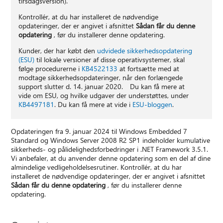
tirsdagsversion).
Kontrollér, at du har installeret de nødvendige
opdateringer, der er angivet i afsnittet
Sådan får du denne
opdatering
, før du installerer denne opdatering.
Kunder, der har købt den
udvidede sikkerhedsopdatering
(ESU)
til lokale versioner af disse operativsystemer, skal
følge procedurerne i
KB4522133
at fortsætte med at
modtage sikkerhedsopdateringer, når den forlængede
support slutter d. 14. januar 2020. Du kan få mere at
vide om ESU, og hvilke udgaver der understøttes, under
KB4497181
. Du kan få mere at vide i
ESU-bloggen
.
Opdateringen fra 9. januar 2024 til Windows Embedded 7
Standard og Windows Server 2008 R2 SP1 indeholder kumulative
sikkerheds- og pålidelighedsforbedringer i .NET Framework 3.5.1.
Vi anbefaler, at du anvender denne opdatering som en del af dine
almindelige vedligeholdelsesrutiner. Kontrollér, at du har
installeret de nødvendige opdateringer, der er angivet i afsnittet
Sådan får du denne opdatering
, før du installerer denne
opdatering.