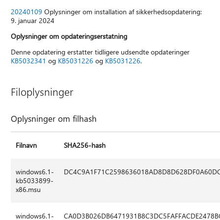
20240109
Oplysninger om installation af sikkerhedsopdatering:
9. januar 2024
Oplysninger om opdateringserstatning
Denne opdatering erstatter tidligere udsendte opdateringer
KB5032341
og
KB5031226
og
KB5031226
.
Filoplysninger
Oplysninger om filhash
Filnavn
SHA256-hash
windows6.1-
DC4C9A1F71C2598636018AD8D8D628DF0A60D
kb5033899-
x86.msu
windows6.1-
CA0D3B026DB6471931B8C3DC5FAFFACDE2478B