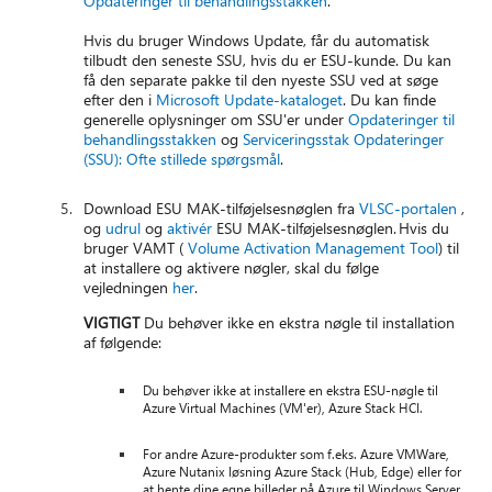
Opdateringer til behandlingsstakken
.
Hvis du bruger Windows Update, får du automatisk
tilbudt den seneste SSU, hvis du er ESU-kunde. Du kan
få den separate pakke til den nyeste SSU ved at søge
efter den i
Microsoft Update-kataloget
. Du kan finde
generelle oplysninger om SSU'er under
Opdateringer til
behandlingsstakken
og
Serviceringsstak Opdateringer
(SSU): Ofte stillede spørgsmål
.
Download ESU MAK-tilføjelsesnøglen fra
VLSC-portalen
,
og
udrul
og
aktivér
ESU MAK-tilføjelsesnøglen. Hvis du
bruger VAMT (
Volume Activation Management Tool
) til
at installere og aktivere nøgler, skal du følge
vejledningen
her
.
VIGTIGT
Du behøver ikke en ekstra nøgle til installation
af følgende:
Du behøver ikke at installere en ekstra ESU-nøgle til
Azure Virtual Machines (VM'er), Azure Stack HCI.
For andre Azure-produkter som f.eks. Azure VMWare,
Azure Nutanix løsning Azure Stack (Hub, Edge) eller for
at hente dine egne billeder på Azure til Windows Server