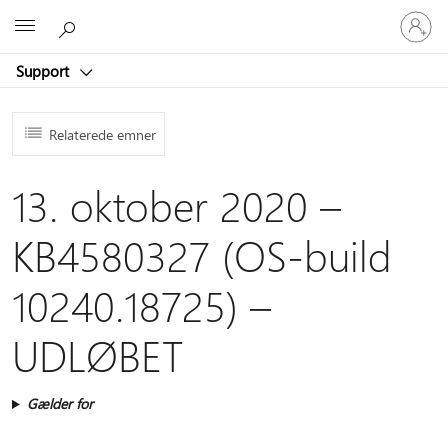
Log
Microsoft
på
din
Support
konto
Relaterede emner
13. oktober 2020 –
KB4580327 (OS-build
10240.18725) –
UDLØBET
Gælder for