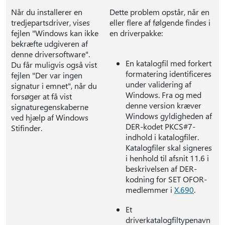
Når du installerer en
Dette problem opstår, når en
tredjepartsdriver, vises
eller flere af følgende findes i
fejlen "Windows kan ikke
en driverpakke:
bekræfte udgiveren af
denne driversoftware".
En katalogfil med forkert
Du får muligvis også vist
formatering identificeres
fejlen "Der var ingen
under validering af
signatur i emnet", når du
Windows. Fra og med
forsøger at få vist
denne version kræver
signaturegenskaberne
Windows gyldigheden af
ved hjælp af Windows
DER-kodet PKCS#7-
Stifinder.
indhold i katalogfiler.
Katalogfiler skal signeres
i henhold til afsnit 11.6 i
beskrivelsen af DER-
kodning for SET OFOR-
medlemmer i
X.690
.
Et
driverkatalogfiltypenavn