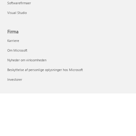
Softwarefirmaer
Visual Studio
Firma
Karriere
Om Microsoft
Nyheder om virksomheden
Beskyttelse af personlige oplysninger hos Microsoft
Investorer
Dansk (Danmark)
Dine valg om beskyttelse af personlige oplysninger
Beskyttelse af personlige oplysninger om forbrugernes sundhed
Kontakt Microsoft
Beskyttelse af personlige oplysninger