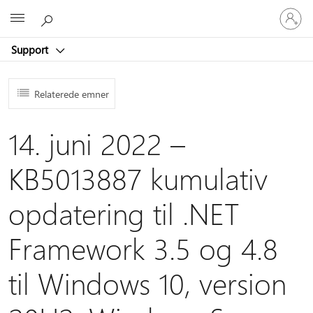
Log
Microsoft
på
din
Support
konto
Relaterede emner
14. juni 2022 –
KB5013887 kumulativ
opdatering til .NET
Framework 3.5 og 4.8
til Windows 10, version