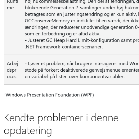
Runti
høj hukommelsesbelastning. Den del af ændringen, de
me
blokerende Generation 2-samlinger under høj hukom
betragtes som en justeringsændring og er kun aktiv, h
GCConserveMemory er indstillet til en værdi, der ikke
ændringen, der reducerer unødvendige generation 0-
som en forbedring og er altid aktiv.
- Justeret GC Heap Hard Limit-konfiguration samt pro
.NET Framework-containerscenarier.
Arbej
- Løser et problem, når brugere interagerer med Wor
dspr
støde på forkert deaktiverede genvejsmenuelementer,
oces
en variabel på listen over komponentvariabler.
Windows Presentation Foundation (WPF)
1
Kendte problemer i denne
opdatering