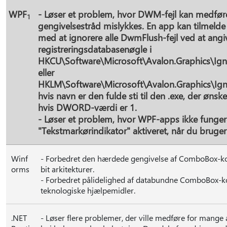
WPF
- Løser et problem, hvor DWM-fejl kan medfør
1
gengivelsestråd mislykkes. En app kan tilmeld
med at ignorere alle DwmFlush-fejl ved at angi
registreringsdatabasenøgle i
HKCU\Software\Microsoft\Avalon.Graphics\Ig
eller
HKLM\Software\Microsoft\Avalon.Graphics\Ig
hvis navn er den fulde sti til den .exe, der ønske
hvis DWORD-værdi er 1.
- Løser et problem, hvor WPF-apps ikke funge
"Tekstmarkørindikator" aktiveret, når du bruger
Winf
- Forbedret den hærdede gengivelse af ComboBox-ko
orms
bit arkitekturer.
- Forbedret pålidelighed af databundne ComboBox-k
teknologiske hjælpemidler.
.NET
- Løser flere problemer, der ville medføre for mange