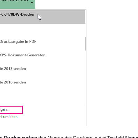
ld
Drucker suchen
den Namen des Druckers in das Textfeld
Name