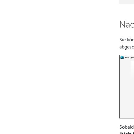
Nac
Sie kö
abgesc
Sobald
"Mein 