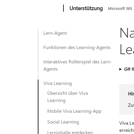
Microsoft
Unterstützung
Microsoft 365
Na
Lern-Agent
Le
Funktionen des Learning-Agents
Interaktives Rollenspiel des Lern-
Agents
Gilt f
Viva Learning
Übersicht über Viva
Hi
Learning
Zu
Mobile Viva Learning-App
Social Learning
Viva L
erreich
Lerninhalte entdecken