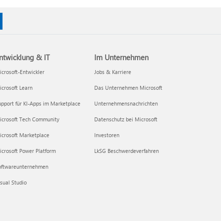
ntwicklung & IT
Im Unternehmen
crosoft-Entwickler
Jobs & Karriere
crosoft Learn
Das Unternehmen Microsoft
pport für KI-Apps im Marketplace
Unternehmensnachrichten
icrosoft Tech Community
Datenschutz bei Microsoft
icrosoft Marketplace
Investoren
crosoft Power Platform
LkSG Beschwerdeverfahren
oftwareunternehmen
sual Studio