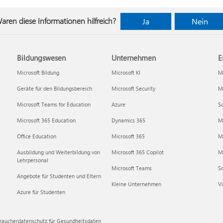
aren diese Informationen hilfreich?
Ja
Nein
Bildungswesen
Unternehmen
E
Microsoft Bildung
Microsoft KI
Mi
Geräte für den Bildungsbereich
Microsoft Security
Mi
Microsoft Teams for Education
Azure
Su
Microsoft 365 Education
Dynamics 365
M
Office Education
Microsoft 365
M
Ausbildung und Weiterbildung von
Microsoft 365 Copilot
Mi
Lehrpersonal
Microsoft Teams
S
Angebote für Studenten und Eltern
Kleine Unternehmen
Vi
Azure für Studenten
raucherdatenschutz für Gesundheitsdaten