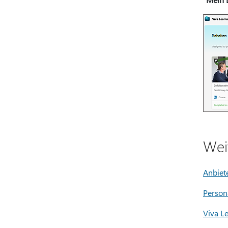
Wei
Anbiet
Persona
Viva L