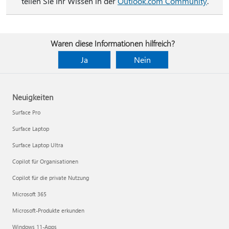
teilen Sie Ihr Wissen in der
Outlook.com Community
.
Waren diese Informationen hilfreich?
Ja
Nein
Neuigkeiten
Surface Pro
Surface Laptop
Surface Laptop Ultra
Copilot für Organisationen
Copilot für die private Nutzung
Microsoft 365
Microsoft-Produkte erkunden
Windows 11-Apps