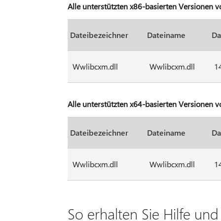
Alle unterstützten x86-basierten Versionen v
Dateibezeichner
Dateiname
Da
Wwlibcxm.dll
Wwlibcxm.dll
1
Alle unterstützten x64-basierten Versionen v
Dateibezeichner
Dateiname
Da
Wwlibcxm.dll
Wwlibcxm.dll
1
So erhalten Sie Hilfe un