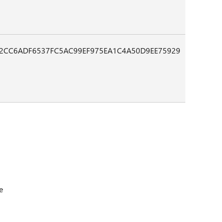
2CC6ADF6537FC5AC99EF975EA1C4A50D9EE75929
e