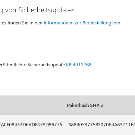
ng von Sicherheitsupdates
tes finden Sie in den
Informationen zur Bereitstellung von
eröffentlichte Sicherheitsupdate
KB 4011268
.
Pakethash SHA 2
7A0E08433D6ADE479D86775
68840537758F07064A63711E