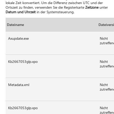
lokale Zeit konvertiert. Um die Differenz zwischen UTC und der
Ortszeit zu finden, verwenden Sie die Registerkarte
Zeitzone
unter
Datum und Uhrzeit
in der Systemsteuerung.
Dateiname
Dateivers
Axupdate.exe
Nicht
zutreffe
Kb2667053glp.xpo
Nicht
zutreffe
Metadata.xml
Nicht
zutreffe
Kb2667053glp.xpo
Nicht
zutreffe