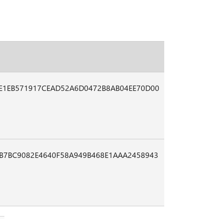
E1EB571917CEAD52A6D0472B8AB04EE70D00
B7BC9082E4640F58A949B468E1AAA2458943