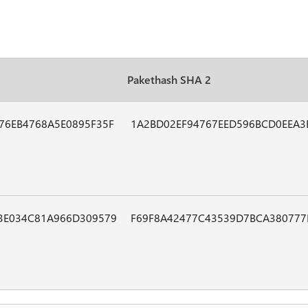
Pakethash SHA 2
76EB4768A5E0895F35F
1A2BD02EF94767EED596BCD0EEA3
3E034C81A966D309579
F69F8A42477C43539D7BCA380777