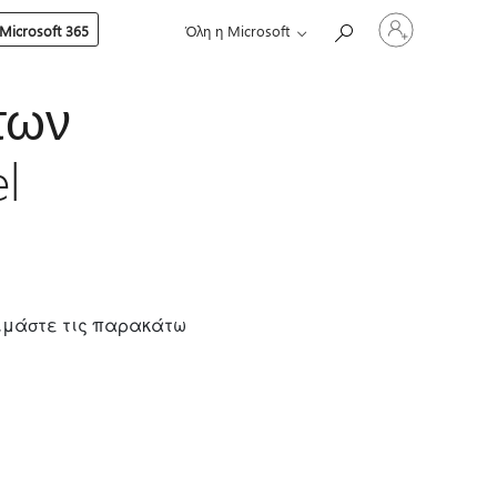
Είσοδος
Microsoft 365
Όλη η Microsoft
στον
λογαριασμό
σας
των
l
κιμάστε τις παρακάτω