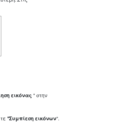
ηση εικόνας
" στην
ξτε
"Συμπίεση εικόνων
".