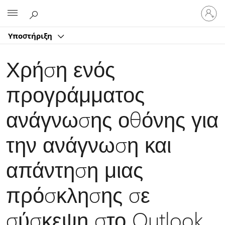
Είσοδος
Microsoft
στον
λογαρ
Υποστήριξη
σας
Χρήση ενός
προγράμματος
ανάγνωσης οθόνης για
την ανάγνωση και
απάντηση μιας
πρόσκλησης σε
σύσκεψη στο Outlook