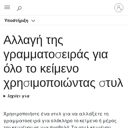
Είσοδος
Microsoft
στον
λογαρ
Υποστήριξη
σας
Αλλαγή της
γραμματοσειράς για
όλο το κείμενο
χρησιμοποιώντας στυλ
Ισχύει για
Χρησιμοποιήστε ένα στυλ για να αλλάξετε τη
γραμματοσειρά για ολόκληρο το κείμενο ή μέρος
του κειμένου σε μια προβολή. Τα στυλ κειμένου